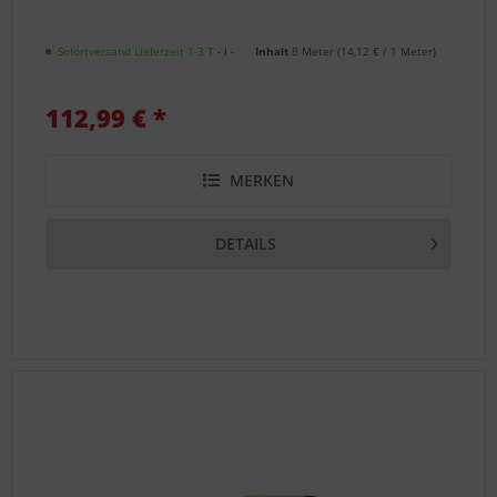
Sofortversand Lieferzeit 1-3 T
- ℹ -
Inhalt
8 Meter
(
14,12 €
/ 1 Meter)
112,99 € *
MERKEN
DETAILS