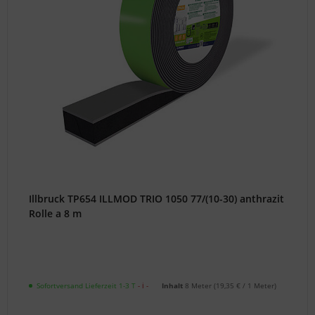
die
richtigen
Teile
und
die
passende
Lösung
für
Sie!
Einkaufshilfen
Illbruck TP654 ILLMOD TRIO 1050 77/(10-30) anthrazit
ToniTec
Rolle a 8 m
Katalog
*Neu*
(PDF)
Sofortversand Lieferzeit 1-3 T
- ℹ -
Inhalt
8 Meter
(
19,35 €
/ 1 Meter)
Bestellformular
Gewerbe