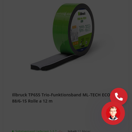
Illbruck TP655 Trio-Funktionsband ML-TECH ECO
88/6-15 Rolle a 12 m
Sofortversand Lieferzeit 1-3 T
- ℹ -
Inhalt
12 Meter