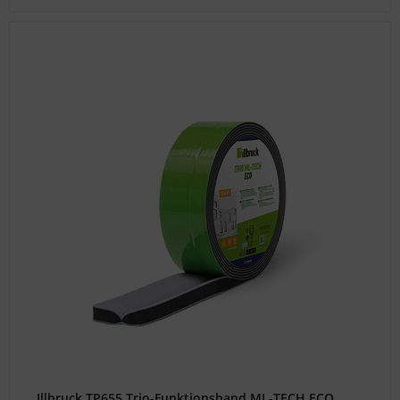
Illbruck TP655 Trio-Funktionsband ML-TECH ECO