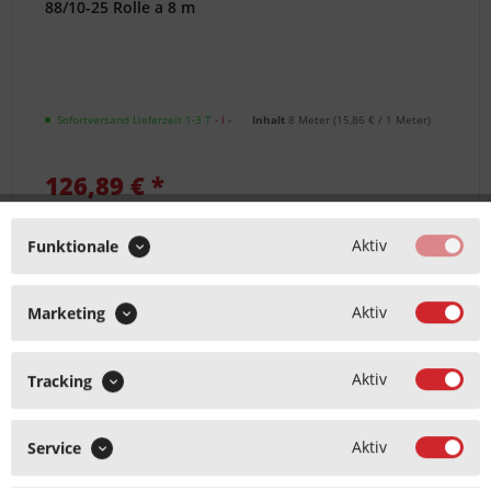
88/10-25 Rolle a 8 m
Sofortversand Lieferzeit 1-3 T
- ℹ -
Inhalt
8 Meter
(
15,86 €
/ 1 Meter)
126,89 € *
Aktiv
Funktionale
MERKEN
DETAILS
Aktiv
Marketing
Aktiv
Tracking
Aktiv
Service