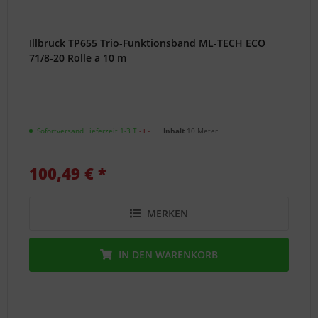
Illbruck TP655 Trio-Funktionsband ML-TECH ECO
71/8-20 Rolle a 10 m
Sofortversand Lieferzeit 1-3 T
- ℹ -
Inhalt
10 Meter
100,49 € *
MERKEN
IN DEN
WARENKORB