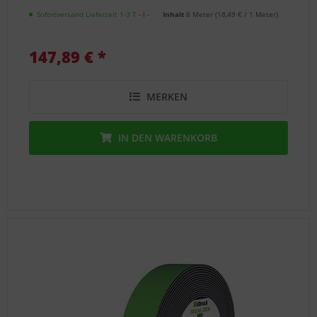
Oder
Sofortversand Lieferzeit 1-3 T
- ℹ -
Inhalt
8 Meter
(
18,49 €
/ 1 Meter)
scannen
Sie
einfach
147,89 € *
folgenden
QR-
Code,
MERKEN
um
uns
als
IN DEN
WARENKORB
Kontakt
anzulegen.
Unsere
Experten
bestimmen
den
Hersteller
und/oder
finden