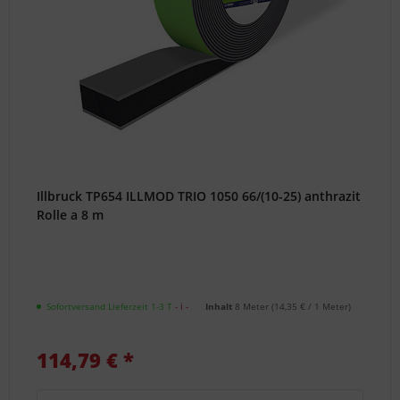
Support
Illbruck TP654 ILLMOD TRIO 1050 66/(10-25) anthrazit
Rolle a 8 m
Sofortversand Lieferzeit 1-3 T
- ℹ -
Inhalt
8 Meter
(
14,35 €
/ 1 Meter)
114,79 € *