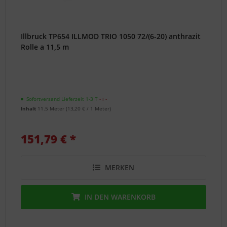
Illbruck TP654 ILLMOD TRIO 1050 72/(6-20) anthrazit
Rolle a 11,5 m
Sofortversand Lieferzeit 1-3 T
- ℹ -
Inhalt
11.5 Meter
(
13,20 €
/ 1 Meter)
151,79 € *
MERKEN
IN DEN
WARENKORB