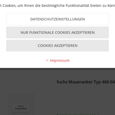
 Cookies, um Ihnen die bestmögliche Funktionalität bieten zu kö
DATENSCHUTZEINSTELLUNGEN
Sofortversand Lieferzeit 1-3 T
- ℹ -
NUR FUNKTIONALE COOKIES AKZEPTIEREN
0,79 € *
COOKIES AKZEPTIEREN
Impressum
fuchs Maueranker Typ 466-040
Sofortversand Lieferzeit 1-3 T
- ℹ -