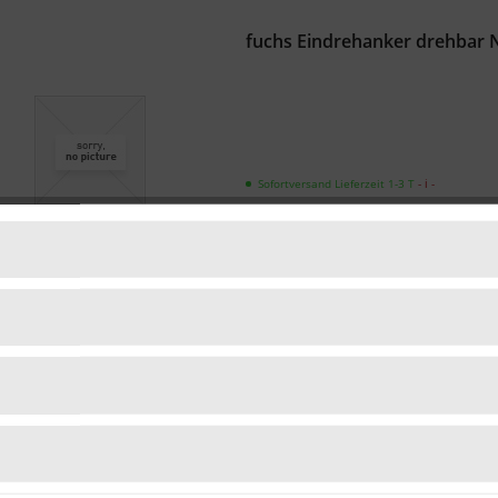
fuchs Eindrehanker drehbar N
Sofortversand Lieferzeit 1-3 T
- ℹ -
0,79 € *
fuchs Maueranker Typ 455-016