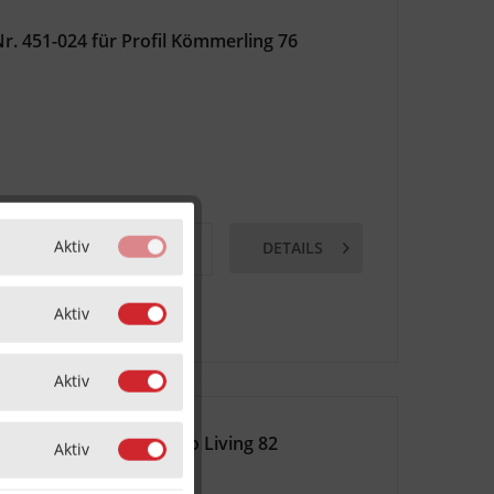
r. 451-024 für Profil Kömmerling 76
Aktiv
DETAILS
MERKEN
Aktiv
Aktiv
 200 x 25 x 1,25 Schüco Living 82
Aktiv