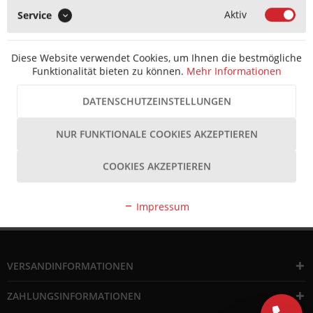
behilflich.
EINKAUFSHILFEN
Aktiv
Service
Schicken
Sie
INFORMATIONEN
uns
Diese Website verwendet Cookies, um Ihnen die bestmögliche
dazu
PERSÖNLICHER BEREICH
Funktionalität bieten zu können.
Mehr Informationen
Fotos
der
SICHERES EINKAUFEN
DATENSCHUTZEINSTELLUNGEN
betreffenden
Teile
DIE TONITEC APP IST DA!
NUR FUNKTIONALE COOKIES AKZEPTIEREN
per
E-
NEWSLETTER
Mail.
COOKIES AKZEPTIEREN
VERTRAG WIDERRUFEN
Impressum
kundenservice@tonitec.com
0800
000
VERSANDINFORMATIONEN
78
88
ZAHLUNGSINFORMATIONEN