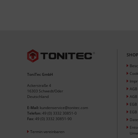
SHOP
Besc
Cook
ToniTec GmbH
Imp
Ackerstraße 4
AGB
16303 Schwedt/Oder
Deutschland
AGB 
EGB
E-Mail:
kundenservice@tonitec.com
EGB 
Telefon:
49 (0) 3332 30851-0
Fax:
49 (0) 3332 30851-90
Date
Ents
Termin vereinbaren
Umw