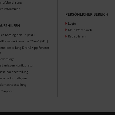
rrufsbelehrung
rrufsformular
PERSÖNLICHER BEREICH
Login
AUFSHILFEN
Mein Warenkorb
Tec Katalog *Neu* (PDF)
Registrieren
ellformular Gewerbe *Neu* (PDF)
tzteilbestellung Dreh&Kipp Fenster
)
nekataloge
ießanlagen Konfigurator
üsselnachbestellung
nische Grundlagen
ndernachbestellung
 / Support