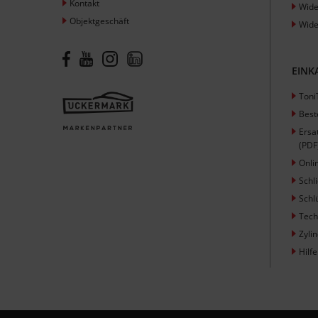
Kontakt
Wide
Objektgeschäft
Wide
EINK
Toni
Best
Ersa
(PDF
Onli
Schl
Schl
Tech
Zyli
Hilfe