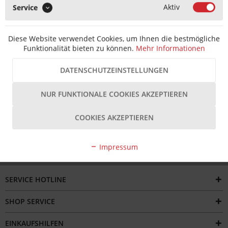
Aktiv
Service
MERKEN
Artikel-Nr.:
T2020110010849
EAN-Nr.:
4061334127876
Diese Website verwendet Cookies, um Ihnen die bestmögliche
Hersteller Artikel-Nr.:
1423209
Hersteller:
HUECK HARTMANN
Funktionalität bieten zu können.
Mehr Informationen
Beschreibung
DATENSCHUTZEINSTELLUNGEN
Die HUECK HARTMANN Schere 500 DK 1423209 ist ein
hochwertiges Baubeschlag-Element, das speziell...
mehr
NUR FUNKTIONALE COOKIES AKZEPTIEREN
Bewertungen
COOKIES AKZEPTIEREN
Impressum
SERVICE HOTLINE
SHOP SERVICE
EINKAUFSHILFEN