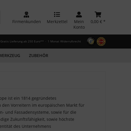
Firmenkunden
Merkzettel
Mein
0,00 € *
Konto
Gratis Lieferung ab 250 Euro**
1 Monat Widerrufsrecht
WERKZEUG
ZUBEHÖR
e ist ein 1814 gegründetes
 den Vorreitern im europäischen Markt für
en- und Fassadensysteme, sowie für die
ndige Zukunftsfähigkeit, sowie höchste
dentität des Unternehmens