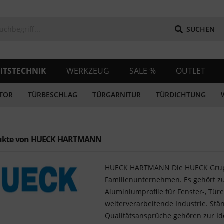
SUCHEN
ITSTECHNIK
WERKZEUG
SALE %
OUTLET
TOR
TÜRBESCHLAG
TÜRGARNITUR
TÜRDICHTUNG
ukte von HUECK HARTMANN
HUECK HARTMANN Die HUECK Grupp
Familienunternehmen. Es gehört zu
Aluminiumprofile für Fenster-, Tür
weiterverarbeitende Industrie. Stä
Qualitätsansprüche gehören zur I