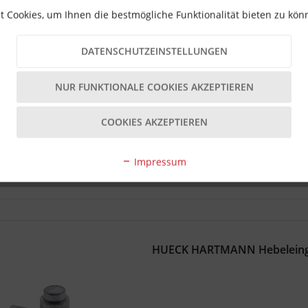
 Cookies, um Ihnen die bestmögliche Funktionalität bieten zu kö
DATENSCHUTZEINSTELLUNGEN
NUR FUNKTIONALE COOKIES AKZEPTIEREN
Lieferzeit 9 Tage
Inhalt
1 Stück
COOKIES AKZEPTIEREN
6,79 € *
Impressum
HUECK HARTMANN Hebeleingri