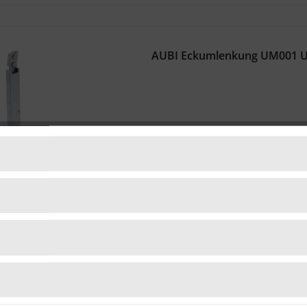
AUBI Eckumlenkung UM001 U
Lieferzeit 5 Tage
Inhalt
1 Stück
17,29 € *
HUECK HARTMANN Übersteckp