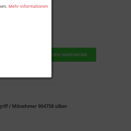
nnen.
Mehr Informationen
MERKEN
IN DEN
WARENKORB
ff / Mitnehmer 904758 silber