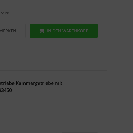
1 Stück
MERKEN
IN DEN
WARENKORB
riebe Kammergetriebe mit
93450