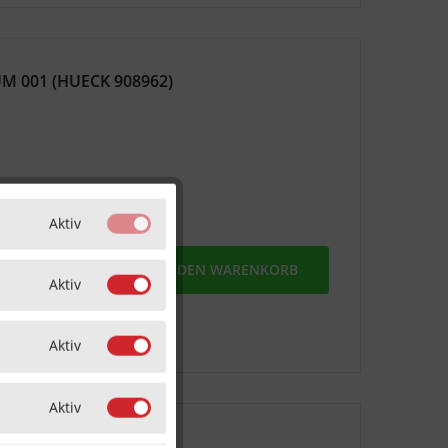
M 001 (HUECK 908962)
Aktiv
MERKEN
IN DEN
WARENKORB
Aktiv
Aktiv
Aktiv
rofil 908974