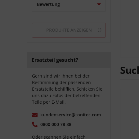
Bewertung
von
0,79 €
bis
869,29 €
& mehr
& mehr
& mehr
PRODUKTE ANZEIGEN
& mehr
Ersatzteil gesucht?
Suc
Gern sind wir Ihnen bei der
Bestimmung der passenden
Ersatzteile behilflich. Schicken Sie
uns dazu Fotos der betreffenden
Teile per E-Mail.
kundenservice@tonitec.com
0800 000 78 88
Oder scannen Sie einfach