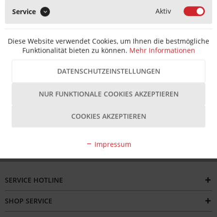
Aktiv
Service
MERKEN
Diese Website verwendet Cookies, um Ihnen die bestmögliche
Artikel-Nr.:
T2020110001326-001
EAN-Nr.:
4260264598903
Funktionalität bieten zu können.
Mehr Informationen
Hersteller Artikel-Nr.:
Z91290002.0001
Hersteller:
HUECK HARTMANN
Beschreibung
DATENSCHUTZEINSTELLUNGEN
Der HUECK HARTMANN Lenkerwinkel 160 kg ist ein robustes
Baubeschlagteil, das speziell für den...
mehr
NUR FUNKTIONALE COOKIES AKZEPTIEREN
COOKIES AKZEPTIEREN
Bewertungen
Impressum
SERVICE HOTLINE
SHOP SERVICE