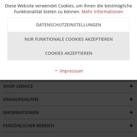
Beschreibung
Diese Website verwendet Cookies, um Ihnen die bestmögliche
Funktionalität bieten zu können.
Mehr Informationen
Das Hueck Hartmann Schließblech 12 166 0/2 ist ein
hochwertiges Bauteil zur sicheren...
mehr
DATENSCHUTZEINSTELLUNGEN
Bewertungen
NUR FUNKTIONALE COOKIES AKZEPTIEREN
COOKIES AKZEPTIEREN
Impressum
SERVICE HOTLINE
SHOP SERVICE
EINKAUFSHILFEN
INFORMATIONEN
PERSÖNLICHER BEREICH