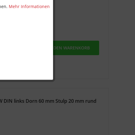
nnen.
Mehr Informationen
MERKEN
IN DEN
WARENKORB
W DIN links Dorn 60 mm Stulp 20 mm rund