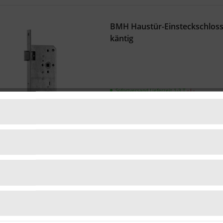
BMH Haustür-Einsteckschloss
käntig
Sofortversand Lieferzeit 1-3 T
- ℹ -
22,49 € *
BMH Haustür-Einsteckschloss
käntig