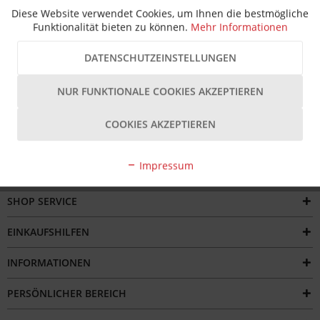
Beschreibung
Diese Website verwendet Cookies, um Ihnen die bestmögliche
Funktionalität bieten zu können.
Mehr Informationen
Der IDG Spiralbohrer geschliffen HSS-G DIN 338 mit einem
Durchmesser von 4,5 mm ist ein...
mehr
DATENSCHUTZEINSTELLUNGEN
Bewertungen
NUR FUNKTIONALE COOKIES AKZEPTIEREN
COOKIES AKZEPTIEREN
Impressum
SERVICE HOTLINE
SHOP SERVICE
EINKAUFSHILFEN
INFORMATIONEN
PERSÖNLICHER BEREICH