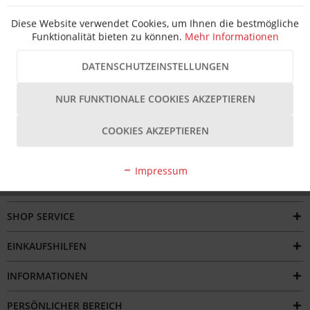
Hersteller Artikel-Nr.:
49652
Hersteller:
Hermat
Diese Website verwendet Cookies, um Ihnen die bestmögliche
Beschreibung
Funktionalität bieten zu können.
Mehr Informationen
Die Hermat ZT Drückergarnitur 1682 L WEST in der
Ausführung Classic Black ist eine hochwertige...
mehr
DATENSCHUTZEINSTELLUNGEN
Bewertungen
NUR FUNKTIONALE COOKIES AKZEPTIEREN
COOKIES AKZEPTIEREN
Impressum
SERVICE HOTLINE
SHOP SERVICE
EINKAUFSHILFEN
INFORMATIONEN
PERSÖNLICHER BEREICH