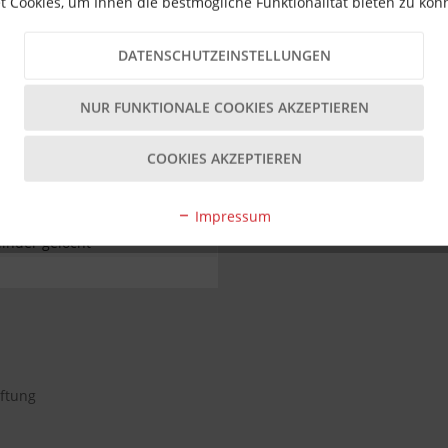
 Cookies, um Ihnen die bestmögliche Funktionalität bieten zu kö
ügbar?
DATENSCHUTZEINSTELLUNGEN
anten erhältlich.
NUR FUNKTIONALE COOKIES AKZEPTIEREN
ittel wird empfohlen; weitere Wartung ist in der Regel nicht erfo
COOKIES AKZEPTIEREN
Impressum
ylinder gelocht
aftung