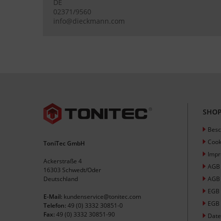
DE
02371/9560
info@dieckmann.com
SHOP
Besc
Cook
ToniTec GmbH
Imp
Ackerstraße 4
AGB
16303 Schwedt/Oder
Deutschland
AGB 
EGB
E-Mail:
kundenservice@tonitec.com
EGB 
Telefon:
49 (0) 3332 30851-0
Fax:
49 (0) 3332 30851-90
Date