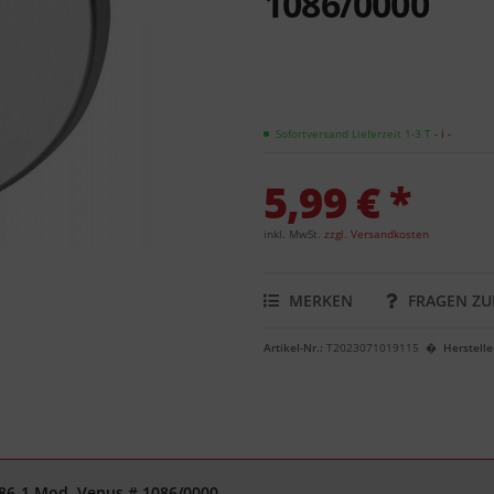
1086/0000
Sofortversand Lieferzeit 1-3 T
- ℹ -
5,99 € *
inkl. MwSt.
zzgl. Versandkosten
MERKEN
FRAGEN ZU
Artikel-Nr.:
T2023071019115
Herstelle
086-1 Mod. Venus # 1086/0000