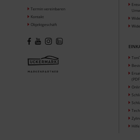
Ents
Termin vereinbaren
Umw
Kontakt
Wide
Objektgeschäft
Wide
EINK
Toni
Best
Ersa
(PDF
Onli
Schl
Schl
Tech
Zyli
Hilfe