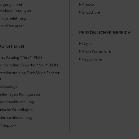
orgungs- und
Presse
eltbestimmungen
Broschüre
rrufsbelehrung
rrufsformular
PERSÖNLICHER BEREICH
Login
AUFSHILFEN
Mein Warenkorb
Tec Katalog *Neu* (PDF)
Registrieren
ellformular Gewerbe *Neu* (PDF)
tzteilbestellung Dreh&Kipp Fenster
)
nekataloge
ießanlagen Konfigurator
üsselnachbestellung
nische Grundlagen
ndernachbestellung
 / Support