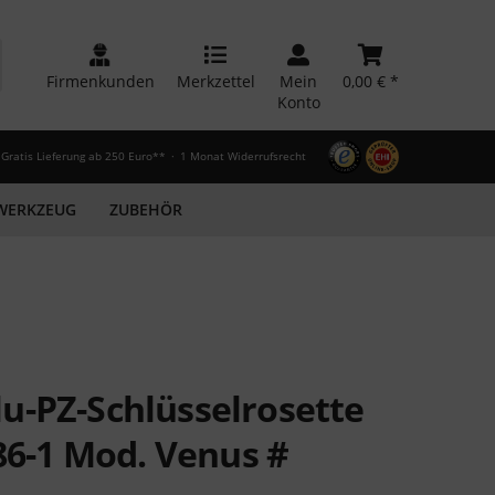
Firmenkunden
Merkzettel
Mein
0,00 € *
Konto
Gratis Lieferung ab 250 Euro**
1 Monat Widerrufsrecht
WERKZEUG
ZUBEHÖR
u-PZ-Schlüsselrosette
086-1 Mod. Venus #