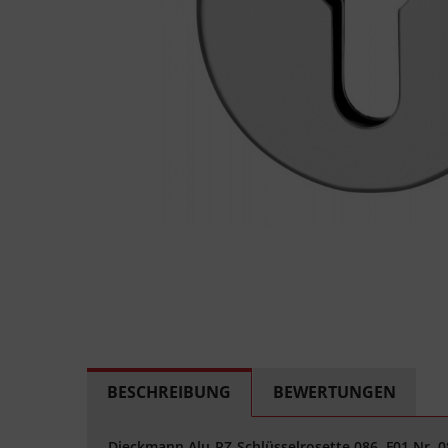
BESCHREIBUNG
BEWERTUNGEN
Dieckmann Alu-PZ-Schlüsselrosette 086, F01 Nr. 