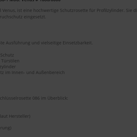
 Venus, ist eine hochwertige Schutzrosette für Profilzylinder. Si
ruchschutz eingesetzt.
te Ausführung und vielseitige Einsetzbarkeit.
 Schutz
 Türstilen
zylinder
atz im Innen- und Außenbereich
hlüsselrosette 086 im Überblick:
laut Hersteller)
hrung)