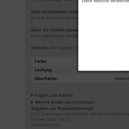
Diese Website verwendet
Sind verschiedene Farben oder Oberflächen verf
Je nach Ausführung sind unterschiedliche Farbvari
Muss die Rosette gewartet werden?
Eine regelmäßige Reinigung mit mildem Reinigungsm
Hinweis:
Alle Angaben ohne Gewähr.
Farbe:
silber
Lochung:
Profilz
Oberfläche:
eloxiert
Fragen zum Artikel?
Weitere Artikel von Dieckmann
Angaben zur Produktsicherheit
Erich Dieckmann Gesellschaft mit beschränkter H
Grüner Talstr. 18-22
58644 Iserlohn