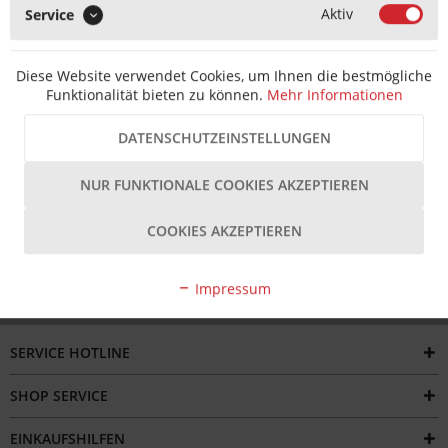
Aktiv
Service
MERKEN
Artikel-Nr.:
T2023071030075
EAN-Nr.:
4012789517163
Diese Website verwendet Cookies, um Ihnen die bestmögliche
Hersteller Artikel-Nr.:
10722373
Hersteller:
HOPPE
Funktionalität bieten zu können.
Mehr Informationen
Beschreibung
DATENSCHUTZEINSTELLUNGEN
Die Hoppe FS Wechselgarnitur Paris PZ 10722373 F69-S matt
ist eine hochwertige Türgarnitur...
mehr
NUR FUNKTIONALE COOKIES AKZEPTIEREN
Bewertungen
COOKIES AKZEPTIEREN
Impressum
SERVICE HOTLINE
SHOP SERVICE
EINKAUFSHILFEN