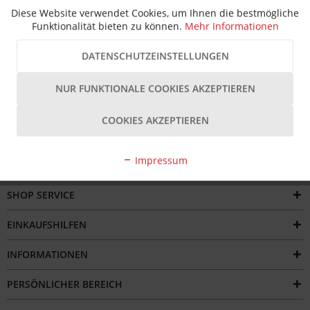
Beschreibung
Diese Website verwendet Cookies, um Ihnen die bestmögliche
Funktionalität bieten zu können.
Mehr Informationen
Die Hoppe FS Wechselgarnitur Paris ES1 3965625 F1 ist eine
hochwertige Türgarnitur aus...
mehr
DATENSCHUTZEINSTELLUNGEN
Bewertungen
NUR FUNKTIONALE COOKIES AKZEPTIEREN
COOKIES AKZEPTIEREN
Impressum
SERVICE HOTLINE
SHOP SERVICE
EINKAUFSHILFEN
INFORMATIONEN
PERSÖNLICHER BEREICH