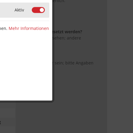
ein Spezialwerkzeug erforderlich.
Aktiv
ie Steckachse?
r Stahl verwendet.
nnen.
Mehr Informationen
nderen Türschließern eingesetzt werden?
 Dormakaba BTS 80/75 vorgesehen; andere
eignet.
 oder Varianten?
hiedene Längen verfügbar sein; bitte Angaben
g