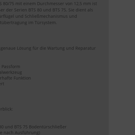
S 80/75 mit einem Durchmesser von 12,5 mm ist
ßer der Serien BTS 80 und BTS 75. Sie dient als
ürflügel und Schließmechanismus und
ftübertragung im Türsystem.
ssgenaue Lösung für die Wartung und Reparatur
e Passform
alwerkzeug
rhafte Funktion
rt
rblick:
80 und BTS 75 Bodentürschließer
(je nach Ausführung)