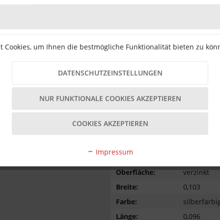
Für den Einbau ist in der Regel k
Aus welchem Material besteht d
Laut Hersteller wird hochwertige
 Cookies, um Ihnen die bestmögliche Funktionalität bieten zu kö
Kann die Steckachse auch bei a
Die Verwendung ist speziell für
DATENSCHUTZEINSTELLUNGEN
Modelle nur nach Maßprüfung ge
Gibt es unterschiedliche Längen
NUR FUNKTIONALE COOKIES AKZEPTIEREN
Je nach Ausführung können versc
des Herstellers beachten.
COOKIES AKZEPTIEREN
Alle Angaben ohne Gewähr.
Impressum
Gewicht:
0,1
Oberfläche:
verzinkt
Breite:
0,103
Farbe:
silberfarbi
Länge:
0,096