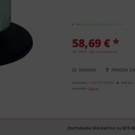
Sofortversand Lieferzeit 1-3 T
- ℹ -
1
58,69 € *
inkl. MwSt.
zzgl. Versandkosten
MERKEN
FRAGEN ZU
Artikel-Nr.:
T2021021003985
EAN-Nr.:
Hersteller:
Dorma
Dormakaba Steckachse zu BTS 8