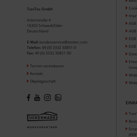
Besc
Cook
ToniTec GmbH
Imp
Ackerstraße 4
AGB
16303 Schwedt/Oder
Deutschland
AGB 
EGB
E-Mail:
kundenservice@tonitec.com
EGB 
Telefon:
49 (0) 3332 30851-0
Fax:
49 (0) 3332 30851-90
Date
Ents
Termin vereinbaren
Umw
Kontakt
Wide
Objektgeschäft
Wide
EINK
Toni
Best
Ersa
(PDF