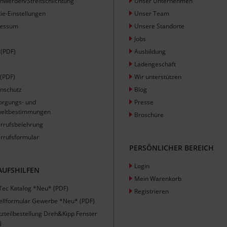
hwerden/Streitschlichtung
Unser Unternehmen
ie-Einstellungen
Unser Team
ressum
Unsere Standorte
Jobs
(PDF)
Ausbildung
Ladengeschäft
(PDF)
Wir unterstützen
nschutz
Blog
orgungs- und
Presse
eltbestimmungen
Broschüre
rrufsbelehrung
rrufsformular
PERSÖNLICHER BEREICH
Login
AUFSHILFEN
Mein Warenkorb
Tec Katalog *Neu* (PDF)
Registrieren
ellformular Gewerbe *Neu* (PDF)
tzteilbestellung Dreh&Kipp Fenster
)