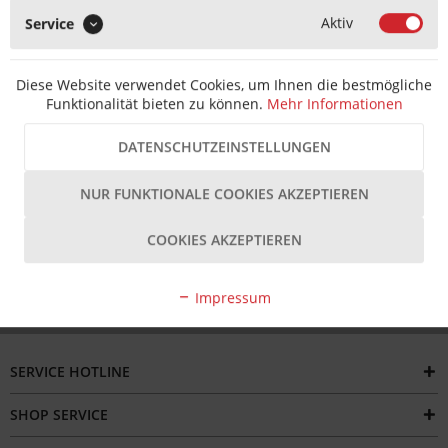
Aktiv
Service
MERKEN
Diese Website verwendet Cookies, um Ihnen die bestmögliche
Artikel-Nr.:
T2020110002234-001
Hersteller Artikel-Nr.:
5 400605 0 07002
Funktionalität bieten zu können.
Mehr Informationen
Hersteller:
SIMONSWERK
Beschreibung
DATENSCHUTZEINSTELLUNGEN
Das Simonswerk TECTUS Band TE 340 3D ist ein komplett
verdeckt liegendes Türband für...
mehr
NUR FUNKTIONALE COOKIES AKZEPTIEREN
COOKIES AKZEPTIEREN
Bewertungen
Impressum
SERVICE HOTLINE
SHOP SERVICE