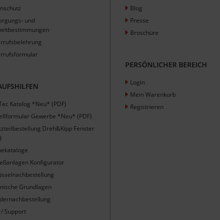
nschutz
Blog
orgungs- und
Presse
eltbestimmungen
Broschüre
rrufsbelehrung
rrufsformular
PERSÖNLICHER BEREICH
Login
AUFSHILFEN
Mein Warenkorb
Tec Katalog *Neu* (PDF)
Registrieren
ellformular Gewerbe *Neu* (PDF)
tzteilbestellung Dreh&Kipp Fenster
)
nekataloge
ießanlagen Konfigurator
üsselnachbestellung
nische Grundlagen
ndernachbestellung
 / Support