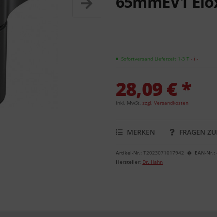
65mmEV1 Elox
Sofortversand Lieferzeit 1-3 T
- ℹ -
28,09 € *
inkl. MwSt.
zzgl. Versandkosten
MERKEN
FRAGEN ZU
Artikel-Nr.:
T2023071017942
EAN-Nr.:
Hersteller:
Dr. Hahn