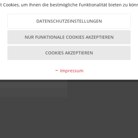
 Cookies, um Ihnen die bestmögliche Funktionalität bieten zu kö
llte vorab geprüft werden.
DATENSCHUTZEINSTELLUNGEN
s Nachziehen der Schrauben wird empfohlen.
NUR FUNKTIONALE COOKIES AKZEPTIEREN
n möglich; bitte die Produktbeschreibung beachten.
COOKIES AKZEPTIEREN
arben
Impressum