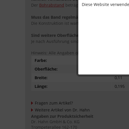
Diese Website verwendet
Der
Bohrabstand
beträgt 65 mm; Kompatibilität so
Muss das Band regelmäßig gewartet werden?
Die Konstruktion ist wartungsarm; gelegentliche
Sind weitere Oberflächenvarianten erhältlich?
Je nach Ausführung sind verschiedene Oberfläche
Hinweis: Alle Angaben ohne Gewähr.
Farbe:
silberf
Oberfläche:
eloxiert
Breite:
0,11
Länge:
0,195
Fragen zum Artikel?
Weitere Artikel von Dr. Hahn
Angaben zur Produktsicherheit
Dr. Hahn GmbH & Co. KG
Trompeterallee 162-170