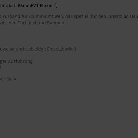
hrabst. 65mmEV1 Eloxiert,
s Türband für Aluminiumtüren, das speziell für den Einsatz an Ha
 zwischen Türflügel und Rahmen.
weise und vielseitige Einsetzbarkeit.
iger Ausführung
d
berfläche