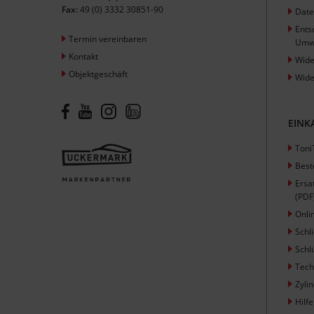
Fax:
49 (0) 3332 30851-90
Date
Ents
Termin vereinbaren
Umw
Kontakt
Wide
Objektgeschäft
Wide
EINK
Toni
Best
Ersa
(PDF
Onli
Schl
Schl
Tech
Zyli
Hilfe