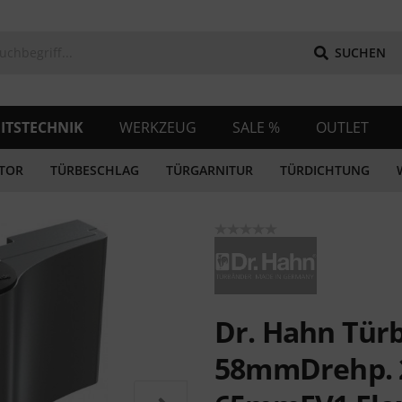
SUCHEN
ITSTECHNIK
WERKZEUG
SALE %
OUTLET
TOR
TÜRBESCHLAG
TÜRGARNITUR
TÜRDICHTUNG
Dr. Hahn Türb
58mmDrehp. 