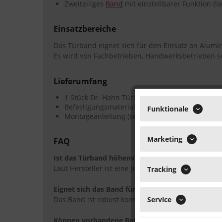
Zweiteiliges
Band
mit einstellbarer Funktion (la
Einsatzbereiche
Das Türband eignet sich für den Einsatz an Alum
Es wird von Fachbetrieben, Handwerksbetrieben 
Lieferumfang
1 Stück Dr. Hahn Türband 4 AT AS, EV1 eloxiert
Befestigungsmaterial (je nach Ausführung)
Funktionale
Montageanleitung (sofern vom Hersteller vorg
Marketing
FAQ
Ist das Türband höhenverstellbar?
Laut Hersteller ist eine Justierung möglich; Detai
Tracking
Eignet sich das Band für Haustüren mit erhöhtem
Service
Das Band ist robust konstruiert und eignet sich a
Können vorhandene Bohrungen weiterverwende