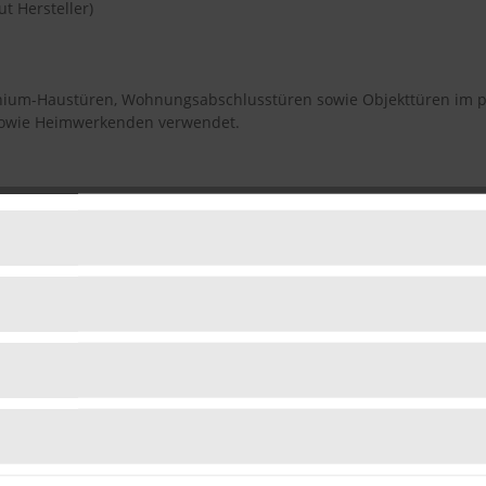
ut Hersteller)
inium-Haustüren, Wohnungsabschlusstüren sowie Objekttüren im pri
sowie Heimwerkenden verwendet.
esehen)
ls können je nach Ausführung variieren.
 Sicherheitsbedarf?
uch für Türen mit höheren Anforderungen an Stabilität.
t werden?