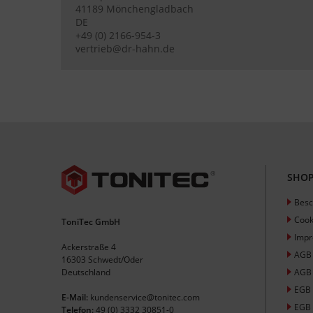
41189 Mönchengladbach
DE
+49 (0) 2166-954-3
vertrieb@dr-hahn.de
SHOP
Besc
Cook
ToniTec GmbH
Imp
Ackerstraße 4
AGB
16303 Schwedt/Oder
Deutschland
AGB 
EGB
E-Mail:
kundenservice@tonitec.com
EGB 
Telefon:
49 (0) 3332 30851-0