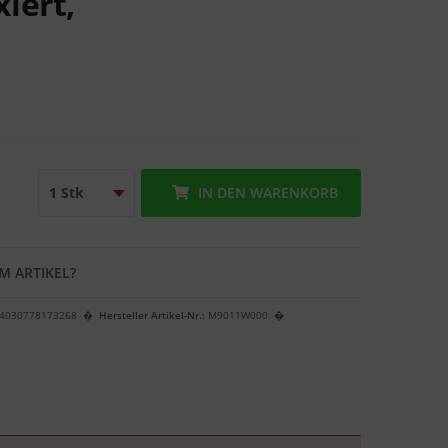
iert,
IN DEN
WARENKORB
M ARTIKEL?
4030778173268
Hersteller Artikel-Nr.:
M9011W000