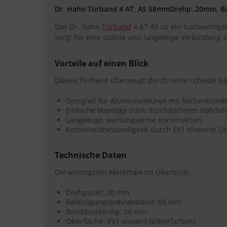
Dr. Hahn Türband 4 AT, AS 58mmDrehp. 20mm, Bo
Das Dr. Hahn
Türband
4 AT AS ist ein hochwertige
sorgt für eine stabile und langlebige Verbindung
Vorteile auf einen Blick
Dieses Türband überzeugt durch seine robuste Bau
Geeignet für Aluminiumtüren mit flächenbünd
Einfache Montage dank durchdachtem Bohrbil
Langlebige, wartungsarme Konstruktion
Korrosionsbeständigkeit durch EV1 eloxierte O
Technische Daten
Die wichtigsten Merkmale im Überblick:
Drehpunkt: 20 mm
Befestigungsbohrabstand: 65 mm
Bandausladung: 58 mm
Oberfläche: EV1 eloxiert (silberfarben)