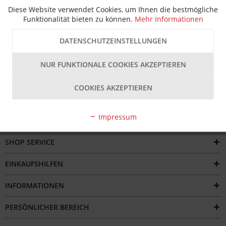
Beschreibung
Diese Website verwendet Cookies, um Ihnen die bestmögliche
Funktionalität bieten zu können.
Mehr Informationen
Das Roto Rollenband 170R III in 2-teiliger Ausführung mit
niro-optik ist ein hochwertiges...
mehr
DATENSCHUTZEINSTELLUNGEN
Bewertungen
NUR FUNKTIONALE COOKIES AKZEPTIEREN
COOKIES AKZEPTIEREN
Impressum
SERVICE HOTLINE
SHOP SERVICE
EINKAUFSHILFEN
INFORMATIONEN
PERSÖNLICHER BEREICH