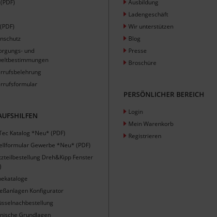
(PDF)
Ausbildung
Ladengeschäft
(PDF)
Wir unterstützen
nschutz
Blog
orgungs- und
Presse
eltbestimmungen
Broschüre
rrufsbelehrung
rrufsformular
PERSÖNLICHER BEREICH
Login
AUFSHILFEN
Mein Warenkorb
Tec Katalog *Neu* (PDF)
Registrieren
ellformular Gewerbe *Neu* (PDF)
tzteilbestellung Dreh&Kipp Fenster
)
nekataloge
ießanlagen Konfigurator
üsselnachbestellung
nische Grundlagen