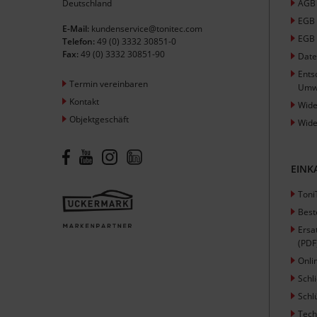
Deutschland
AGB 
EGB
E-Mail:
kundenservice@tonitec.com
EGB 
Telefon:
49 (0) 3332 30851-0
Fax:
49 (0) 3332 30851-90
Date
Ents
Termin vereinbaren
Umw
Kontakt
Wide
Objektgeschäft
Wide
EINK
Toni
Best
Ersa
(PDF
Onli
Schl
Schl
Tech