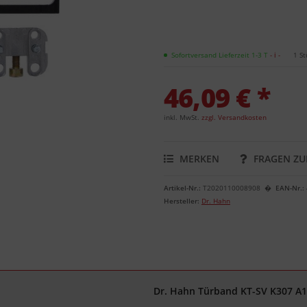
Sofortversand Lieferzeit 1-3 T
- ℹ -
1 St
46,09 € *
inkl. MwSt.
zzgl. Versandkosten
MERKEN
FRAGEN ZU
Artikel-Nr.:
T2020110008908
EAN-Nr.:
Hersteller:
Dr. Hahn
Dr. Hahn Türband KT-SV K307 A