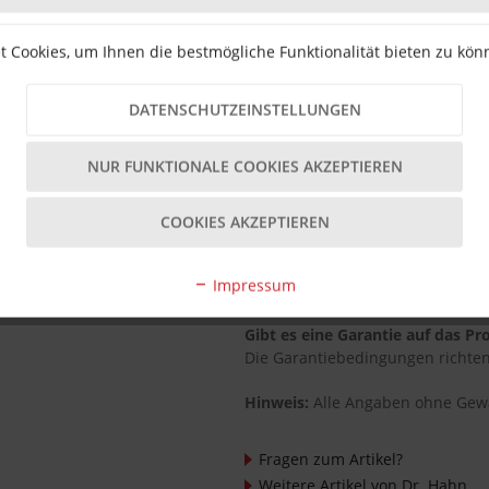
technischen Angaben des Herstel
 Cookies, um Ihnen die bestmögliche Funktionalität bieten zu kö
Muss das Band regelmäßig gewa
Das Band ist wartungsarm konstru
Nutzung sinnvoll sein.
DATENSCHUTZEINSTELLUNGEN
Können mehrere
Bänder
pro Tür
NUR FUNKTIONALE COOKIES AKZEPTIEREN
In der Regel werden pro Türflüge
Größe und Gewicht der Tür.
COOKIES AKZEPTIEREN
Sind Ersatzteile erhältlich?
Ersatzteile wie Abdeckkappen od
Impressum
erhältlich; Details dazu sind her
Gibt es eine Garantie auf das Pr
Die Garantiebedingungen richten
Hinweis:
Alle Angaben ohne Gew
Fragen zum Artikel?
Weitere Artikel von Dr. Hahn