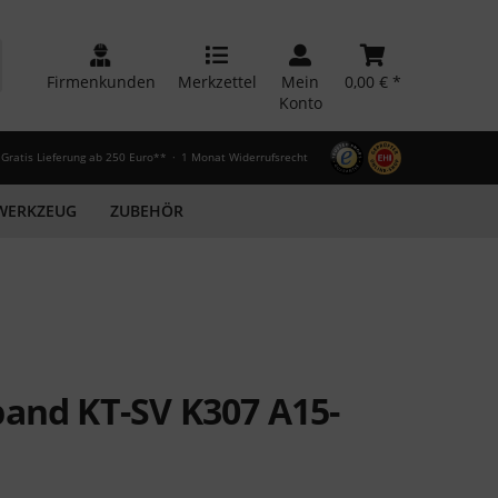
Firmenkunden
Merkzettel
Mein
0,00 € *
Konto
Gratis Lieferung ab 250 Euro**
1 Monat Widerrufsrecht
WERKZEUG
ZUBEHÖR
and KT-SV K307 A15-