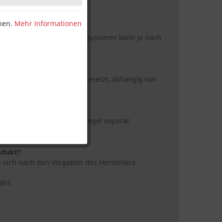
lers beachten.
nnen.
Mehr Informationen
rtet werden?
iert; gelegentliches Nachjustieren kann je nach
 verwendet werden?
l zwei bis drei Bänder eingesetzt, abhängig von
er Schrauben sind in der Regel separat
stellerabhängig.
odukt?
 sich nach den Vorgaben des Herstellers.
ähr.