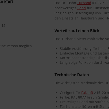
SV K307
Das Dr. Hahn
Türband
KT-SV K30
hochwertiges
Band
für Kunststof
langlebigen Befestigung von Türf
den Einsatz an Haustüren und N
e 12
Vorteile auf einen Blick
Das Türband bietet zahlreiche Vor
 eine Person möglich
Stabile Ausführung für hohe B
Einfache Montage und Justie
Korrosionsbeständige Oberflä
Langlebige Funktion durch w
Technische Daten
Die wichtigsten Merkmale des Dr
Geeignet für
Falzluft
A15–20 
Farbe: RAL 8077 braun (ähnli
Dreiteiliges Band mit stufenlo
Für Kunststofftüren mit Stah