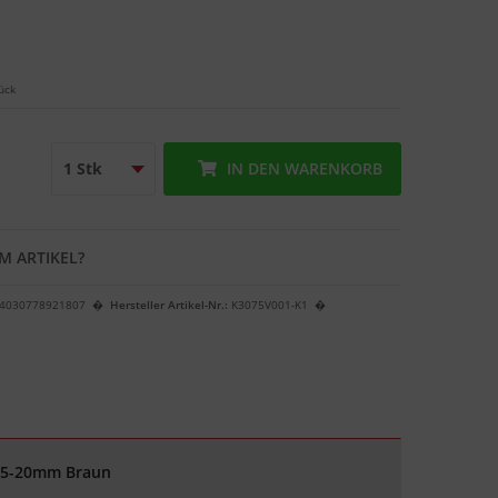
ück
IN DEN
WARENKORB
M ARTIKEL?
4030778921807
Hersteller Artikel-Nr.:
K3075V001-K1
15-20mm Braun