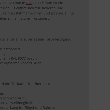
7 A15-20 mm in
RAL
8077 braun ist ein
ftüren. Es eignet sich zur sicheren und
lügeln an Rahmenprofilen und ist speziell für
ebeneingangstüren konzipiert.
teile für eine zuverlässige Türbefestigung.
elastbarkeit
rung
che in RAL 8077 braun
artungsarme Konstruktion
. Hahn Türbands im Überblick:
mm
ch Schokobraun)
ser Verstellmöglichkeit
lverstärkung im Flügel und Rahmen