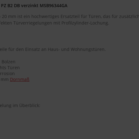
 PZ B2 DB verzinkt MSB96344GA
0 mm ist ein hochwertiges Ersatzteil für Türen, das für zusätzliche
ekten Türverriegelungen mit Profilzylinder-Lochung.
teile für den Einsatz an Haus- und Wohnungstüren.
e Bolzen
chts Türen
orrosion
65 mm
Dornmaß
lung im Überblick: