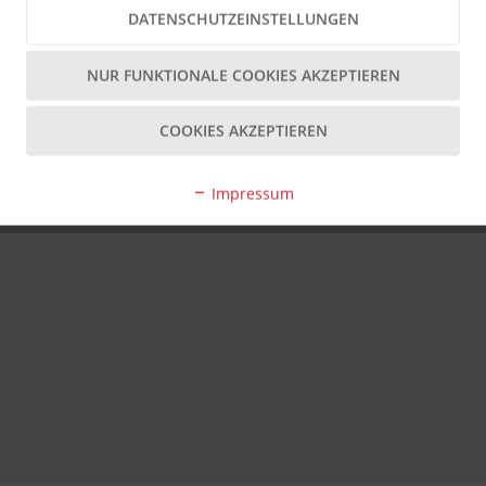
den?
DATENSCHUTZEINSTELLUNGEN
eile wird empfohlen.
NUR FUNKTIONALE COOKIES AKZEPTIEREN
 aus Aluminium?
üren eingesetzt werden; bitte Maße vorab prüfen.
COOKIES AKZEPTIEREN
ar?
Stulpausführungen erhältlich.
Impressum