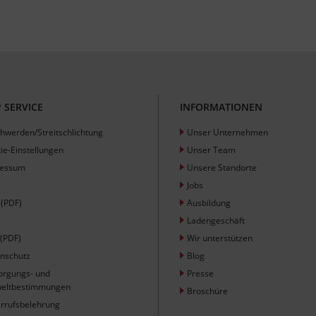
 SERVICE
INFORMATIONEN
hwerden/Streitschlichtung
Unser Unternehmen
ie-Einstellungen
Unser Team
ressum
Unsere Standorte
Jobs
(PDF)
Ausbildung
Ladengeschäft
(PDF)
Wir unterstützen
nschutz
Blog
orgungs- und
Presse
eltbestimmungen
Broschüre
rrufsbelehrung