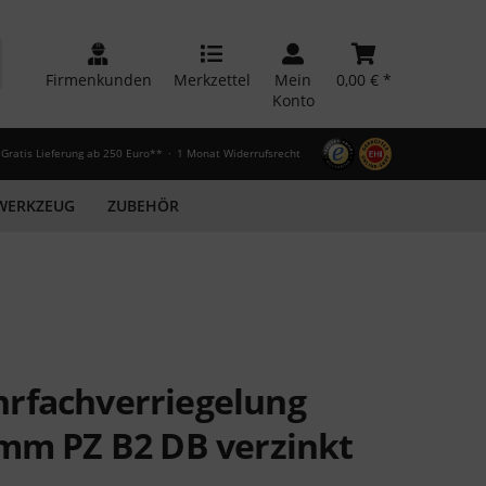
Firmenkunden
Merkzettel
Mein
0,00 € *
Konto
Gratis Lieferung ab 250 Euro**
1 Monat Widerrufsrecht
WERKZEUG
ZUBEHÖR
rfachverriegelung
 mm PZ B2 DB verzinkt