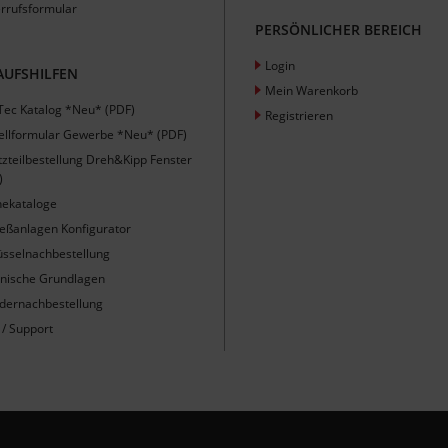
rrufsformular
PERSÖNLICHER BEREICH
Login
AUFSHILFEN
Mein Warenkorb
Tec Katalog *Neu* (PDF)
Registrieren
ellformular Gewerbe *Neu* (PDF)
tzteilbestellung Dreh&Kipp Fenster
)
nekataloge
ießanlagen Konfigurator
üsselnachbestellung
nische Grundlagen
ndernachbestellung
 / Support