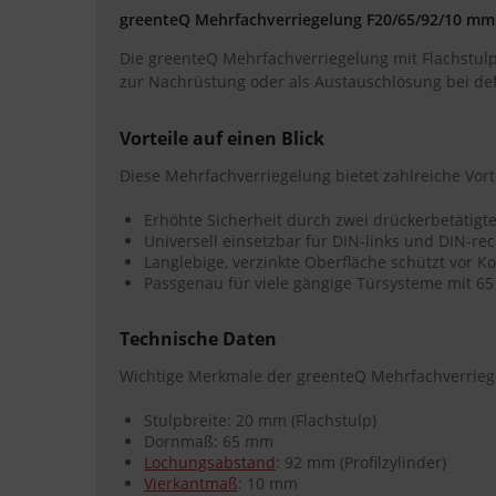
greenteQ Mehrfachverriegelung F20/65/92/10 mm
Die greenteQ Mehrfachverriegelung mit Flachstulp 2
zur Nachrüstung oder als Austauschlösung bei def
Vorteile auf einen Blick
Diese Mehrfachverriegelung bietet zahlreiche Vor
Erhöhte Sicherheit durch zwei drückerbetätigt
Universell einsetzbar für DIN-links und DIN-re
Langlebige, verzinkte Oberfläche schützt vor K
Passgenau für viele gängige Türsysteme mit 
Technische Daten
Wichtige Merkmale der greenteQ Mehrfachverriege
Stulpbreite: 20 mm (Flachstulp)
Dornmaß: 65 mm
Lochungsabstand
: 92 mm (Profilzylinder)
Vierkantmaß
: 10 mm