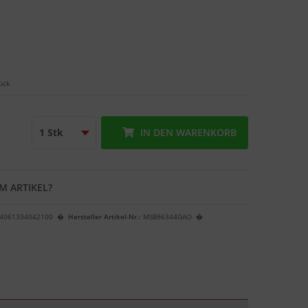
ück
IN DEN
WARENKORB
M ARTIKEL?
4061334042100
Hersteller Artikel-Nr.:
MSB96344GAO