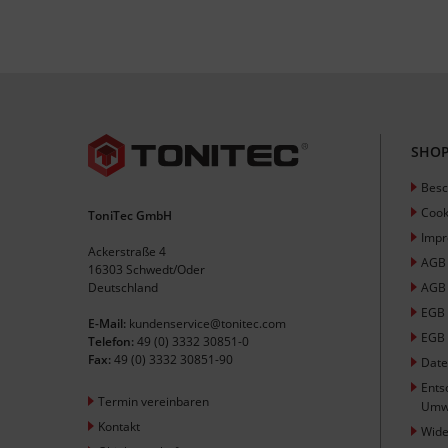
SHOP
Besc
Cook
ToniTec GmbH
Imp
Ackerstraße 4
AGB
16303 Schwedt/Oder
Deutschland
AGB 
EGB
E-Mail:
kundenservice@tonitec.com
EGB 
Telefon:
49 (0) 3332 30851-0
Fax:
49 (0) 3332 30851-90
Date
Ents
Termin vereinbaren
Umw
Kontakt
Wide