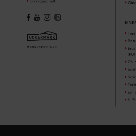
Objektgeschäft
Wide
EINK
Toni
Best
Ersa
(PDF
Onli
Schl
Schl
Tech
Zyli
Hilfe