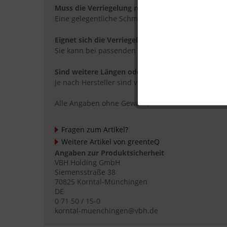
Muss die Verriegelung regelmäßig gewartet wer
Eine gelegentliche Schmierung der beweglichen T
Eignet sich die Verriegelung auch für Haustüren
Sie kann bei passenden Maßen auch in Aluminiumt
Sind weitere Längen oder Ausführungen verfügb
Je nach Hersteller sind verschiedene Längen und 
Alle Angaben ohne Gewähr.
Fragen zum Artikel?
Weitere Artikel von greenteQ
Angaben zur Produktsicherheit
VBH Holding GmbH
Siemensstraße 38
70825 Korntal-Münchingen
DE
0 71 50 / 15-0
korntal-muenchingen@vbh.de