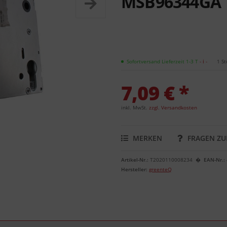
MSB96344GA
Sofortversand Lieferzeit 1-3 T
- ℹ -
1 St
7,09 € *
inkl. MwSt.
zzgl. Versandkosten
MERKEN
FRAGEN ZU
Artikel-Nr.:
T2020110008234
EAN-Nr.:
Hersteller:
greenteQ