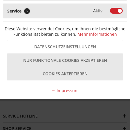
IN DEN
WARENKORB
Aktiv
Service
MERKEN
Diese Website verwendet Cookies, um Ihnen die bestmögliche
Artikel-Nr.:
T2020110000339-003
EAN-Nr.:
4260465722220
Funktionalität bieten zu können.
Mehr Informationen
Hersteller Artikel-Nr.:
3486610
Hersteller:
KFV
DATENSCHUTZEINSTELLUNGEN
Beschreibung
Das KFV Reparatur Schließblech Stulp-Garnitur "RS 1000" in
NUR FUNKTIONALE COOKIES AKZEPTIEREN
Edelstahl (Niro) ist eine...
mehr
COOKIES AKZEPTIEREN
Bewertungen
Impressum
SERVICE HOTLINE
SHOP SERVICE