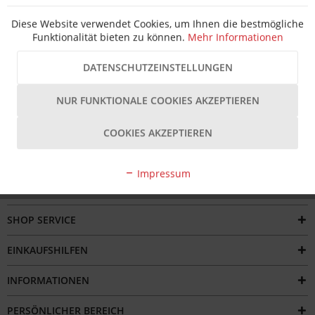
Hersteller Artikel-Nr.:
3881435
Hersteller:
KFV
Diese Website verwendet Cookies, um Ihnen die bestmögliche
Beschreibung
Funktionalität bieten zu können.
Mehr Informationen
Das KFV Einsteckschloss SSP-1620 ist ein universell
einsetzbares Türschloss für Zimmertüren,...
mehr
DATENSCHUTZEINSTELLUNGEN
Bewertungen
NUR FUNKTIONALE COOKIES AKZEPTIEREN
COOKIES AKZEPTIEREN
Impressum
SERVICE HOTLINE
SHOP SERVICE
EINKAUFSHILFEN
INFORMATIONEN
PERSÖNLICHER BEREICH