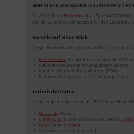
BMH Panik Einsteckschloß Typ 3413 PZW DIN Rs 341
Das BMH Panik
Einsteckschloss
Typ 3413 PZW DIN R
stellen. Es eignet sich speziell für den Einsatz in
Vorteile auf einen Blick
Dieses Einsteckschloss bietet zahlreiche Vorteile f
Panikfunktion
für sicheres und schnelles Öffne
Robuste Ausführung für langlebigen Einsatz
Kombinierbar mit Profilzylindern (PZW)
Einfache Montage nach DIN-Richtung rechts
Technische Daten
Die wichtigsten Merkmale des BMH Panik Einstecks
Dornmaß
: 65 mm
Entfernung
: 92 mm (Abstand Drücker zu
Zylind
Nuss
: 9 mm
Vierkant
Stulpbreite: ca. 20 mm, rund