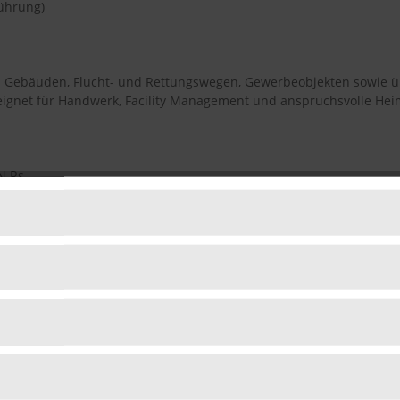
ührung)
n Gebäuden, Flucht- und Rettungswegen, Gewerbeobjekten sowie üb
ignet für Handwerk, Facility Management und anspruchsvolle Hei
N Rs
ht enthalten und separat erhältlich.
n kompatibel?
W-Lochung geeignet.
uen?
esehen. Für linke Türen wird eine entsprechende Variante benötigt