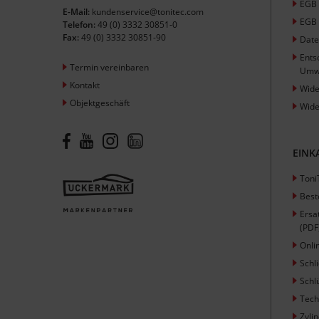
EGB
E-Mail:
kundenservice@tonitec.com
EGB 
Telefon:
49 (0) 3332 30851-0
Fax:
49 (0) 3332 30851-90
Date
Ents
Termin vereinbaren
Umw
Kontakt
Wide
Objektgeschäft
Wide
EINK
Toni
Best
Ersa
(PDF
Onli
Schl
Schl
Tech
Zyli