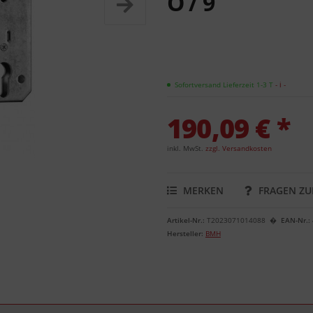
O / 9
Sofortversand Lieferzeit 1-3 T
- ℹ -
190,09 € *
inkl. MwSt.
zzgl. Versandkosten
MERKEN
FRAGEN ZU
Artikel-Nr.:
T2023071014088
EAN-Nr.:
Hersteller:
BMH