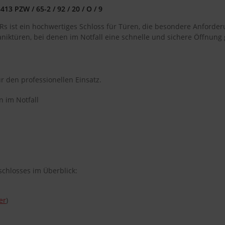
3 PZW / 65-2 / 92 / 20 / O / 9
s ist ein hochwertiges Schloss für Türen, die besondere Anforde
 Paniktüren, bei denen im Notfall eine schnelle und sichere Öffnung
ür den professionellen Einsatz.
n im Notfall
chlosses im Überblick:
er
)