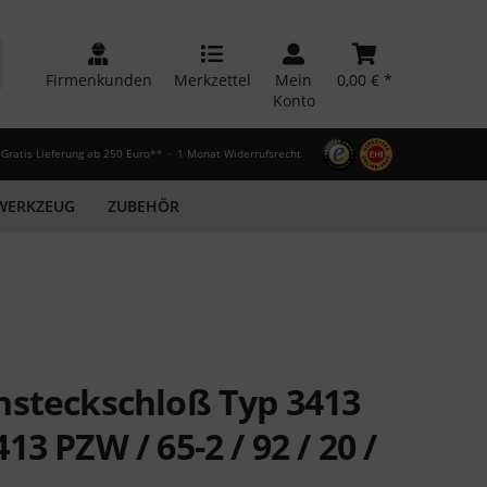
Firmenkunden
Merkzettel
Mein
0,00 € *
Konto
Gratis Lieferung ab 250 Euro**
1 Monat Widerrufsrecht
WERKZEUG
ZUBEHÖR
nsteckschloß Typ 3413
3 PZW / 65-2 / 92 / 20 /