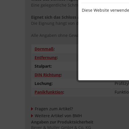
Eine gelegentliche Schmierung der beweglichen T
Diese Website verwendet
Eignet sich das Schloss auch für Brandschutztüre
Die Eignung hängt von der jeweiligen Türzulassun
Alle Angaben ohne Gewähr.
Dornmaß
:
65 mm
Entfernung
:
92 mm
Stulpart:
Flachst
DIN Richtung
:
rechts
Lochung:
Profilzy
Panikfunktion
:
Funktio
Fragen zum Artikel?
Weitere Artikel von BMH
Angaben zur Produktsicherheit
Beyer & Müller GmbH & Co. KG