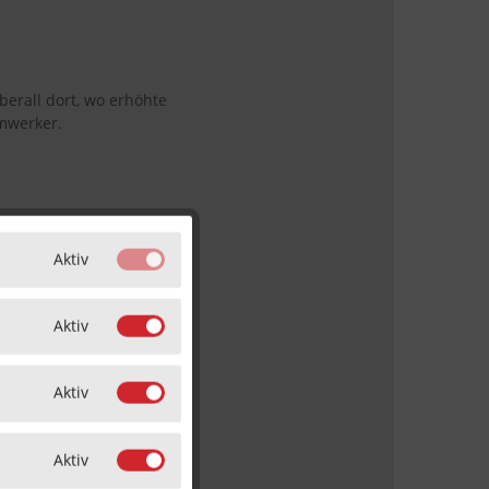
erall dort, wo erhöhte
mwerker.
Aktiv
Aktiv
Aktiv
.
Aktiv