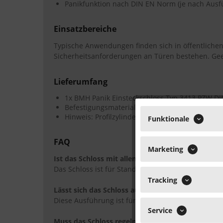
Panikfunktion nach DIN EN Norm (je nach Ausf
Einsatzbereiche
Typische Anwendungen finden sich in öffentliche
Sicherheitsanforderungen an Türen bestehen. Gee
Lieferumfang
1x BMH Panik Einsteckschloss Typ 3413 PZW DI
Befestigungsmaterial (je nach Ausführung)
Hinweis: Profilzylinder und Türdrücker sind nic
Funktionale
FAQ
Marketing
Ist das Schloss mit allen gängigen Profilzylinder
Das Schloss ist für Standard-Profilzylinder mit PZ
Tracking
Lässt sich das Schloss auch in linke Türen einba
Diese Ausführung ist für DIN-Richtung rechts vorg
Service
Muss das Schloss regelmäßig gewartet werden?