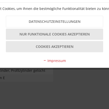
eile wird empfohlen.
 Cookies, um Ihnen die bestmögliche Funktionalität bieten zu kö
n?
g ab; bitte Herstellerangaben beachten.
DATENSCHUTZEINSTELLUNGEN
NUR FUNKTIONALE COOKIES AKZEPTIEREN
COOKIES AKZEPTIEREN
ulp
Impressum
linder, Profilzylinder gelocht
n E