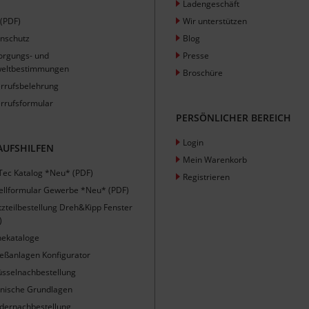
Ladengeschäft
(PDF)
Wir unterstützen
nschutz
Blog
orgungs- und
Presse
eltbestimmungen
Broschüre
rrufsbelehrung
rrufsformular
PERSÖNLICHER BEREICH
Login
AUFSHILFEN
Mein Warenkorb
Tec Katalog *Neu* (PDF)
Registrieren
ellformular Gewerbe *Neu* (PDF)
tzteilbestellung Dreh&Kipp Fenster
)
nekataloge
ießanlagen Konfigurator
üsselnachbestellung
nische Grundlagen
ndernachbestellung