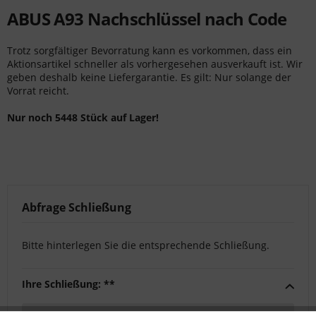
ABUS A93 Nachschlüssel nach Code
Trotz sorgfältiger Bevorratung kann es vorkommen, dass ein
Aktionsartikel schneller als vorhergesehen ausverkauft ist. Wir
geben deshalb keine Liefergarantie. Es gilt: Nur solange der
Vorrat reicht.
Nur noch 5448 Stück auf Lager!
Abfrage Schließung
Bitte hinterlegen Sie die entsprechende Schließung.
Ihre Schließung: **