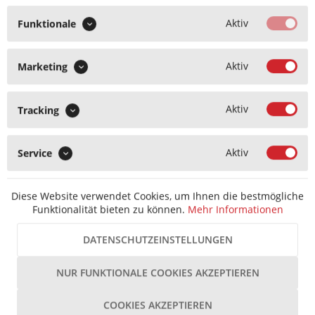
Aktiv
Funktionale
Mehr Informationen
Zurücksetzen
Aktiv
Marketing
Konfiguration zurücksetzen
Aktiv
Tracking
** Dies ist ein Pflichtfeld.
Aktiv
Service
Sofortversand Lieferzeit 1-3 T
- ℹ -
1
3,39 € *
Diese Website verwendet Cookies, um Ihnen die bestmögliche
Funktionalität bieten zu können.
Mehr Informationen
UVP:
20,70 € *
(83,62% gespart)
inkl. MwSt.
zzgl. Versandkosten
DATENSCHUTZEINSTELLUNGEN
IN DEN
WARENKORB
NUR FUNKTIONALE COOKIES AKZEPTIEREN
MERKEN
COOKIES AKZEPTIEREN