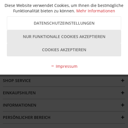
Beschreibung
Diese Website verwendet Cookies, um Ihnen die bestmögliche
Funktionalität bieten zu können.
Mehr Informationen
Das Roto Rollenband 170R/III RAL9016 ist ein 3-teiliges
Türband , das speziell für...
mehr
DATENSCHUTZEINSTELLUNGEN
Bewertungen
NUR FUNKTIONALE COOKIES AKZEPTIEREN
COOKIES AKZEPTIEREN
Impressum
SERVICE HOTLINE
SHOP SERVICE
EINKAUFSHILFEN
INFORMATIONEN
PERSÖNLICHER BEREICH