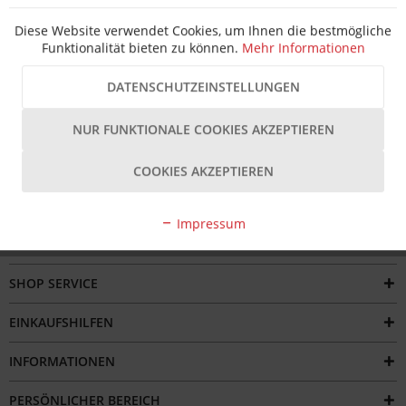
Hersteller Artikel-Nr.:
10030611-01
Hersteller:
ABUS
Diese Website verwendet Cookies, um Ihnen die bestmögliche
Beschreibung
Funktionalität bieten zu können.
Mehr Informationen
Das ABUS Monobloc Vorhangschloss 92/65 ist ein robustes
Sicherheitsschloss in rechteckiger...
mehr
DATENSCHUTZEINSTELLUNGEN
Bewertungen
NUR FUNKTIONALE COOKIES AKZEPTIEREN
COOKIES AKZEPTIEREN
Impressum
SERVICE HOTLINE
SHOP SERVICE
EINKAUFSHILFEN
INFORMATIONEN
PERSÖNLICHER BEREICH