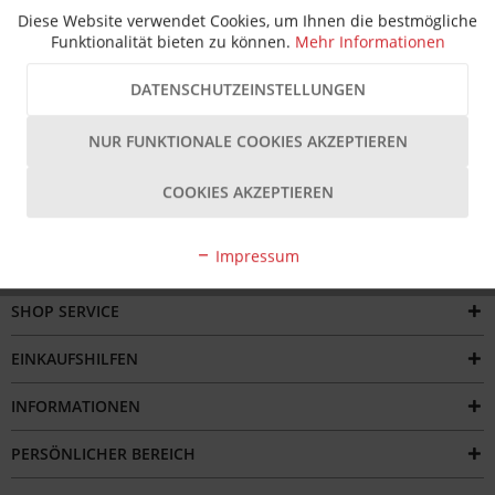
Beschreibung
Diese Website verwendet Cookies, um Ihnen die bestmögliche
Funktionalität bieten zu können.
Mehr Informationen
Der SOUDAL 1K-Pistolenschaum FLEXIFOAM GUN 750 ml ist
ein gebrauchsfertiger, einkomponentiger...
mehr
DATENSCHUTZEINSTELLUNGEN
Bewertungen
NUR FUNKTIONALE COOKIES AKZEPTIEREN
COOKIES AKZEPTIEREN
Impressum
SERVICE HOTLINE
SHOP SERVICE
EINKAUFSHILFEN
INFORMATIONEN
PERSÖNLICHER BEREICH