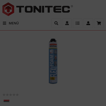
PR
MENÜ