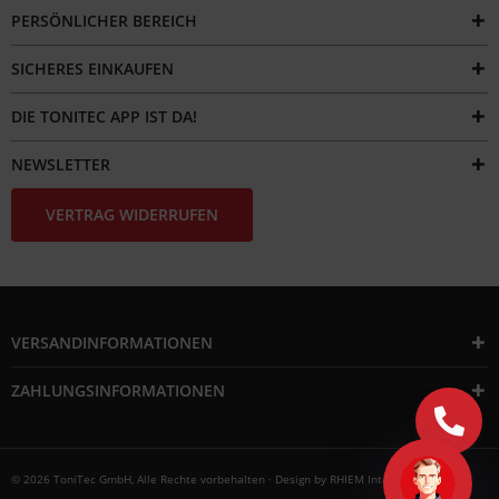
PERSÖNLICHER BEREICH
*Neu*
(PDF)
SICHERES EINKAUFEN
Ersatzteilbestellung
DIE TONITEC APP IST DA!
Dreh&Kipp
Fenster
NEWSLETTER
(PDF)
VERTRAG WIDERRUFEN
Onlinekataloge
Schließanlagen
Konfigurator
Schlüsselnachbestellung
VERSANDINFORMATIONEN
Technische
ZAHLUNGSINFORMATIONEN
Grundlagen
Zylindernachbestellung
Hilfe
© 2026 ToniTec GmbH, Alle Rechte vorbehalten · Design by
RHIEM Intermedia
/