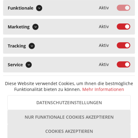
Oder
Aktiv
scannen
Funktionale
Sie
einfach
Aktiv
Marketing
folgenden
QR-
Code,
Aktiv
Tracking
um
uns
als
Aktiv
Service
Kontakt
anzulegen.
Hekna Briefkastenschlüssel für Schloss P22 m.
außerpostalischer Schließung P32
Diese Website verwendet Cookies, um Ihnen die bestmögliche
Funktionalität bieten zu können.
Mehr Informationen
Unsere
DATENSCHUTZEINSTELLUNGEN
Experten
bestimmen
Sofortversand Lieferzeit 1-3 T
- ℹ -
Inhalt
1 Stück
NUR FUNKTIONALE COOKIES AKZEPTIEREN
den
Hersteller
und/oder
27,89 € *
COOKIES AKZEPTIEREN
finden