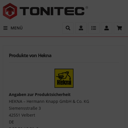
MENÜ
Filter
Ersatzteil
Produkte von Hekna
gesucht?
Gern
sind
wir
Ihnen
bei
Angaben zur Produktsicherheit
der
HEKNA – Hermann Knapp GmbH & Co. KG
Bestimmung
Siemensstraße 3
der
42551 Velbert
passenden
DE
Ersatzteile