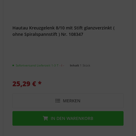
Hautau Kreuzgelenk 8/10 mit Stift glanzverzinkt (
ohne Spiralspannstift ) Nr. 108347
Sofortversand Lieferzeit 1-3 T
- ℹ -
Inhalt
1 Stück
25,29 € *
MERKEN
IN DEN
WARENKORB