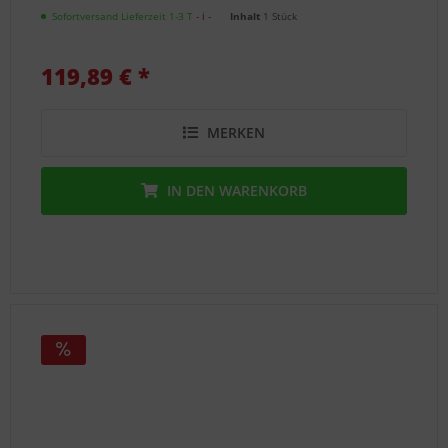
die
Sofortversand Lieferzeit 1-3 T
- ℹ -
Inhalt
1 Stück
richtigen
Teile
119,89 € *
und
die
passende
MERKEN
Lösung
für
Sie!
IN DEN
WARENKORB
Einkaufshilfen
ToniTec
Katalog
*Neu*
(PDF)
Bestellformular
Gewerbe