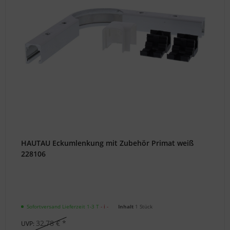
*Neu*
(PDF)
Ersatzteilbestellung
Dreh&Kipp
Fenster
(PDF)
Onlinekataloge
Schließanlagen
Konfigurator
HAUTAU Eckumlenkung mit Zubehör Primat weiß
Schlüsselnachbestellung
228106
Technische
Grundlagen
Zylindernachbestellung
Sofortversand Lieferzeit 1-3 T
- ℹ -
Inhalt
1 Stück
Hilfe
32,78 € *
UVP:
/