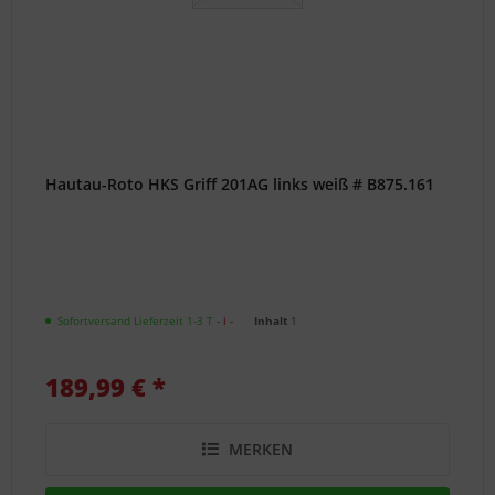
Hautau-Roto HKS Griff 201AG links weiß # B875.161
Sofortversand Lieferzeit 1-3 T
- ℹ -
Inhalt
1
189,99 € *
MERKEN