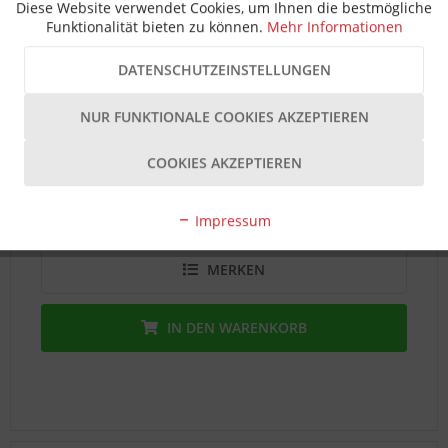
Diese Website verwendet Cookies, um Ihnen die bestmögliche
Funktionalität bieten zu können.
Mehr Informationen
Hautau / Roto Patio Getriebe HKS160Z D17,5
DATENSCHUTZEINSTELLUNGEN
NUR FUNKTIONALE COOKIES AKZEPTIEREN
Sofortversand Lieferzeit 1-3 T
- ℹ -
Inhalt
1 Stück
COOKIES AKZEPTIEREN
84,79 € *
Impressum
MERKEN
IN DEN
WARENKORB