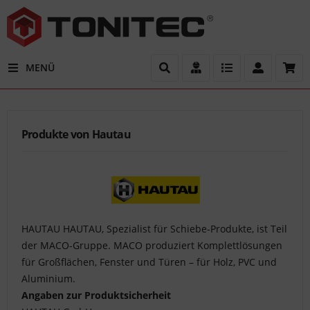
MENÜ
Filter
Ersatzteil
Produkte von Hautau
gesucht?
Gern
sind
wir
Ihnen
bei
HAUTAU HAUTAU, Spezialist für Schiebe-Produkte, ist Teil
der
der MACO-Gruppe. MACO produziert Komplettlösungen
Bestimmung
für Großflächen, Fenster und Türen – für Holz, PVC und
der
Aluminium.
passenden
Angaben zur Produktsicherheit
Ersatzteile