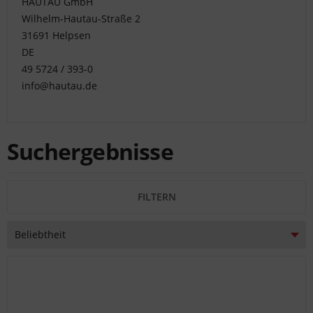
HAUTAU GmbH
behilflich.
Schicken
Wilhelm-Hautau-Straße 2
Sie
31691 Helpsen
uns
DE
dazu
49 5724 / 393-0
Fotos
info@hautau.de
der
betreffenden
Teile
per
Suchergebnisse
E-
Mail.
FILTERN
kundenservice@tonitec.com
0800
000
78
88