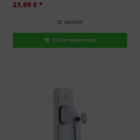
23,09 € *
Support
MERKEN
IN DEN
WARENKORB