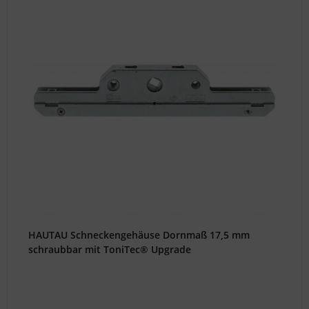
Oder
scannen
Sie
einfach
folgenden
QR-
Code,
um
uns
als
Kontakt
anzulegen.
Unsere
Experten
HAUTAU Schneckengehäuse Dornmaß 17,5 mm
bestimmen
schraubbar mit ToniTec® Upgrade
den
Hersteller
und/oder
finden