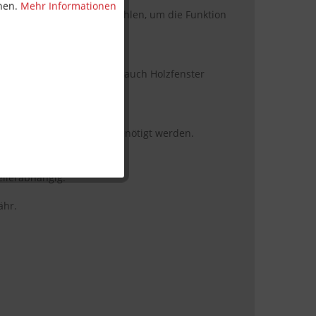
nnen.
Mehr Informationen
und Reinigung wird empfohlen, um die Funktion
nstern verwendet werden?
sowohl für Kunststoff- als auch Holzfenster
erlich?
es Befestigungsmaterial benötigt werden.
odukt?
ellerabhängig.
ähr.