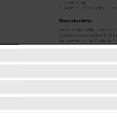
Ausführung)
Farbe: Silberfarbig (je nach 
Einsatzbereiche
Das Winkelband eignet sich für 
Objektbau sowie in gewerbliche
Handwerksbetriebe, Fensterbaue
Heimwerker.
Lieferumfang
1 x SI Siegenia Winkelband SF
Befestigungsmaterial nicht i
FAQ
Ist das Winkelband mit allen F
Die Kompatibilität hängt vom jewe
Angaben beachten.
Muss das
Band
regelmäßig gewa