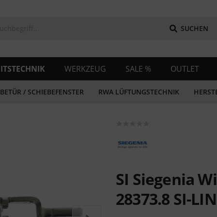
SUCHEN
ITSTECHNIK
WERKZEUG
SALE %
OUTLET
BETÜR / SCHIEBEFENSTER
RWA LÜFTUNGSTECHNIK
HERST
SI Siegenia W
28373.8 SI-LI