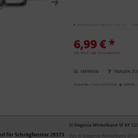
Sofortversand Lieferzeit 1-3 T
- ℹ -
1 St
6,99 € *
inkl. MwSt.
zzgl. Versandkosten
MERKEN
FRAGEN ZU
Artikel-Nr.:
T2022101003548
EAN-Nr.:
SI Siegenia Winkelband SF KF 12/
d für Schrägfenster 28373
Das SI Siegenia Winkelband SF KF