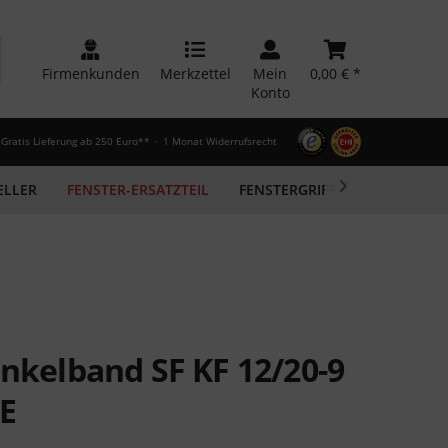
Firmenkunden
Merkzettel
Mein
0,00 € *
Konto
Gratis Lieferung ab 250 Euro**
1 Monat Widerrufsrecht
ELLER
FENSTER-ERSATZTEIL
FENSTERGRIFF

FENSTERDI
inkelband SF KF 12/20-9
NE