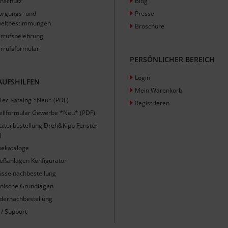
nschutz
Blog
orgungs- und
Presse
eltbestimmungen
Broschüre
rrufsbelehrung
rrufsformular
PERSÖNLICHER BEREICH
Login
AUFSHILFEN
Mein Warenkorb
Tec Katalog *Neu* (PDF)
Registrieren
ellformular Gewerbe *Neu* (PDF)
tzteilbestellung Dreh&Kipp Fenster
)
nekataloge
ießanlagen Konfigurator
üsselnachbestellung
nische Grundlagen
ndernachbestellung
 / Support