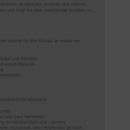
tertüren. Es dient der sicheren und stabilen
en und sorgt für eine zuverlässige Funktion im
che Vorteile für den Einsatz an modernen
 Flügel und Rahmen
robustem Material
ng
sterprofile
nkelbands im Überblick:
-LINE)
chützt (laut Hersteller)
ung am Fensterflügel und -rahmen
ster, Kunststoff- oder Holzfenster (je nach