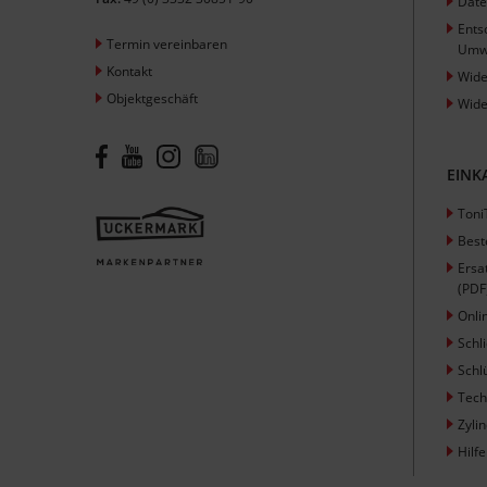
Date
Ents
Termin vereinbaren
Umw
Kontakt
Wide
Objektgeschäft
Wide
EINK
Toni
Best
Ersa
(PDF
Onli
Schl
Schl
Tech
Zyli
Hilfe