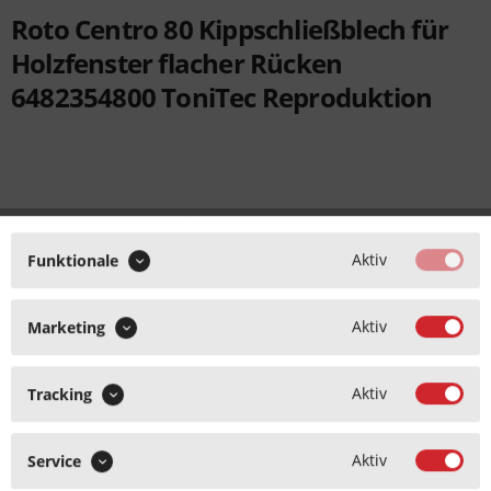
Es hand
Roto Centro 80 Kippschließblech für
hierbe
Holzfenster flacher Rücken
Nachfe
6482354800 ToniTec Reproduktion
aus Sta
verzink
Sofortversand Lieferzeit 1-3 T
- ℹ -
1 Stück
Aktiv
24,09 € *
Funktionale
inkl. MwSt.
zzgl. Versandkosten
Aktiv
Marketing
IN DEN
WARENKORB
Aktiv
Tracking
MERKEN
Aktiv
Service
Artikel-Nr.:
T2020110001762
EAN-Nr.:
4260373825228