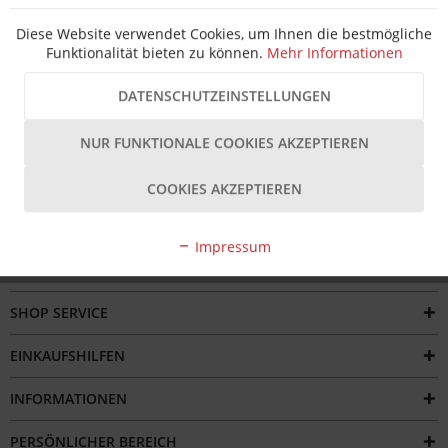
Hersteller Artikel-Nr.:
RO6482354800
Hersteller:
ToniTec
Diese Website verwendet Cookies, um Ihnen die bestmögliche
Beschreibung
Funktionalität bieten zu können.
Mehr Informationen
Das Roto Centro 80 Kippschließblech mit flachem Rücken ist
eine passgenaue Reproduktion für...
mehr
DATENSCHUTZEINSTELLUNGEN
Bewertungen
NUR FUNKTIONALE COOKIES AKZEPTIEREN
COOKIES AKZEPTIEREN
Impressum
SERVICE HOTLINE
SHOP SERVICE
EINKAUFSHILFEN
INFORMATIONEN
PERSÖNLICHER BEREICH