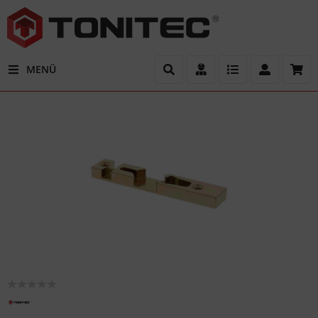
Dieses
Kippsc
MENÜ
von Ro
nicht 
produzi
Diese
Reprod
wird a
hochwe
Materia
nachgef
sie ist
und
verschl
als das