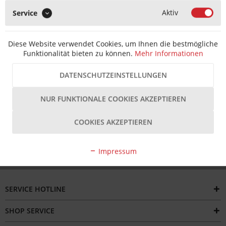
Aktiv
Service
MERKEN
Diese Website verwendet Cookies, um Ihnen die bestmögliche
Artikel-Nr.:
T2020110001610-001
EAN-Nr.:
4260373824566
Funktionalität bieten zu können.
Mehr Informationen
Hersteller Artikel-Nr.:
3887440120
Hersteller:
ToniTec
Beschreibung
DATENSCHUTZEINSTELLUNGEN
Die Fensterbauschraube mit Wendelspitze und Senkkopf ist
NUR FUNKTIONALE COOKIES AKZEPTIEREN
eine selbstschneidende Schraube, die...
mehr
COOKIES AKZEPTIEREN
Bewertungen
Impressum
SERVICE HOTLINE
SHOP SERVICE