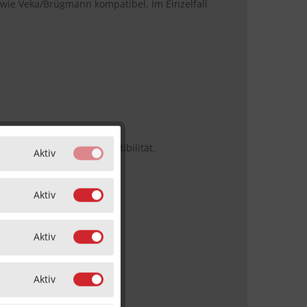
sowie Veka/Brügmann kompatibel. Im Einzelfall
herige Prüfung der Kompatibilität.
Aktiv
Aktiv
Aktiv
Aktiv