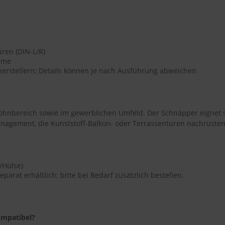
üren (DIN-L/R)
teme
lherstellern; Details können je nach Ausführung abweichen
ohnbereich sowie im gewerblichen Umfeld. Der Schnäpper eignet
nagement, die Kunststoff-Balkon- oder Terrassentüren nachrüsten
/Hülse)
parat erhältlich; bitte bei Bedarf zusätzlich bestellen.
ompatibel?