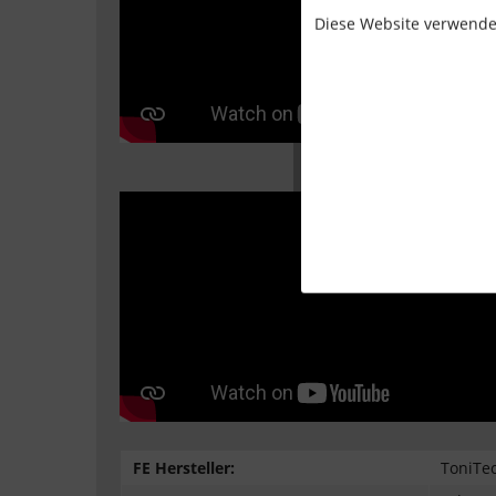
Diese Website verwendet
FE Hersteller:
ToniTe