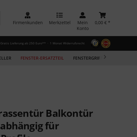
Firmenkunden
Merkzettel
Mein
0,00 € *
Konto
Gratis Lieferung ab 250 Euro**
1 Monat Widerrufsrecht
ELLER
FENSTER-ERSATZTEIL
FENSTERGRIFF

FENSTERDI
rassentür Balkontür
abhängig für