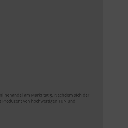
Onlinehandel am Markt tätig. Nachdem sich der
t Produzent von hochwertigen Tür- und