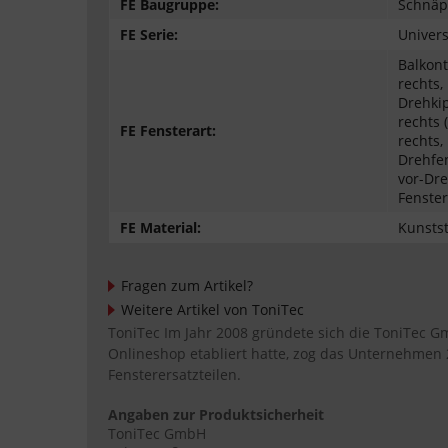
FE Baugruppe:
Schnäp
FE Serie:
Univer
Balkont
rechts,
Drehkip
rechts 
FE Fensterart:
rechts,
Drehfen
vor-Dre
Fenster
FE Material:
Kunstst
Fragen zum Artikel?
Weitere Artikel von ToniTec
ToniTec Im Jahr 2008 gründete sich die ToniTec 
Onlineshop etabliert hatte, zog das Unternehmen
Fensterersatzteilen.
Angaben zur Produktsicherheit
ToniTec GmbH