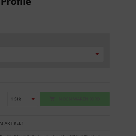
Profile
IN DEN
WARENKORB
M ARTIKEL?
Nr.:
4260465722541
Hersteller Artikel-Nr.:
408.0000.00.05.H