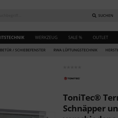
SUCHEN
ITSTECHNIK
WERKZEUG
SALE %
OUTLET
BETÜR / SCHIEBEFENSTER
RWA LÜFTUNGSTECHNIK
HERST
ToniTec® Ter
Schnäpper un