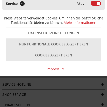
Aktiv
Service
MERKEN
Artikel-Nr.:
T2020110000628
EAN-Nr.:
4260519560877
Diese Website verwendet Cookies, um Ihnen die bestmögliche
Hersteller Artikel-Nr.:
FH780-6LV09
Hersteller:
Aubi
Funktionalität bieten zu können.
Mehr Informationen
Beschreibung
DATENSCHUTZEINSTELLUNGEN
Der SI Siegenia Flügelheber FH 780 links TS FH780-1LV09 ist
ein hochwertiges Bauteil für...
mehr
NUR FUNKTIONALE COOKIES AKZEPTIEREN
Bewertungen
COOKIES AKZEPTIEREN
Impressum
SERVICE HOTLINE
SHOP SERVICE
EINKAUFSHILFEN