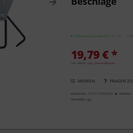
Beschläge
Sofortversand Lieferzeit 1-3 T
- ℹ -
1 St
19,79 € *
inkl. MwSt.
zzgl. Versandkosten
MERKEN
FRAGEN ZU
Artikel-Nr.:
T2020110003520
EAN-Nr.:
Hersteller:
GU