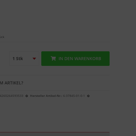
ück
IN DEN
WARENKORB
M ARTIKEL?
4260264593533
Hersteller Artikel-Nr.:
6-37845-01-0-1