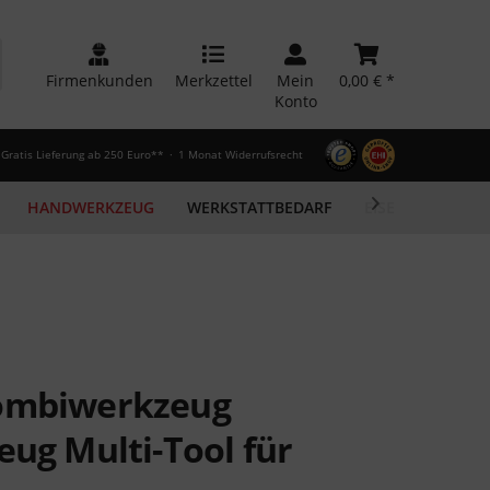
Firmenkunden
Merkzettel
Mein
0,00 € *
Konto
Gratis Lieferung ab 250 Euro**
1 Monat Widerrufsrecht
HANDWERKZEUG
WERKSTATTBEDARF
EISENWAREN

Kombiwerkzeug
eug Multi-Tool für