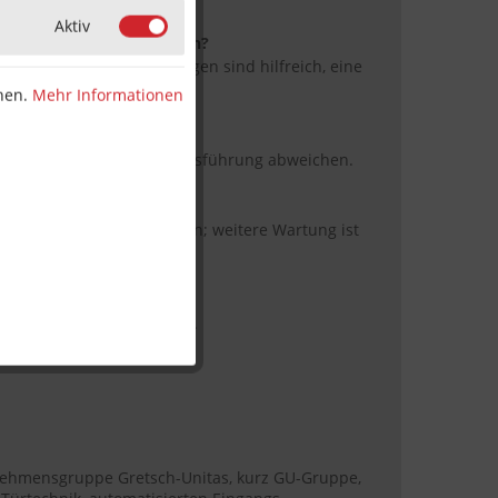
Aktiv
 Anwendung vorhanden sein?
enster- oder Türbeschlägen sind hilfreich, eine
r Regel nicht bei.
nnen.
Mehr Informationen
für andere Marken?
Herstellern kann je nach Ausführung abweichen.
erden?
 Gebrauch wird empfohlen; weitere Wartung ist
odukt?
stellerabhängig variieren.
ehmensgruppe Gretsch-Unitas, kurz GU-Gruppe,