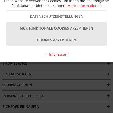
Diese Website verwendet Cookies, um Ihnen die bestmögliche
Das ToniTec Schraubenset KL-FO 2 ist ein speziell
Funktionalität bieten zu können.
Mehr Informationen
zusammengestelltes Set zur Befestigung von...
mehr
DATENSCHUTZEINSTELLUNGEN
Bewertungen
NUR FUNKTIONALE COOKIES AKZEPTIEREN
COOKIES AKZEPTIEREN
SERVICE HOTLINE
Impressum
SHOP SERVICE
EINKAUFSHILFEN
INFORMATIONEN
PERSÖNLICHER BEREICH
SICHERES EINKAUFEN