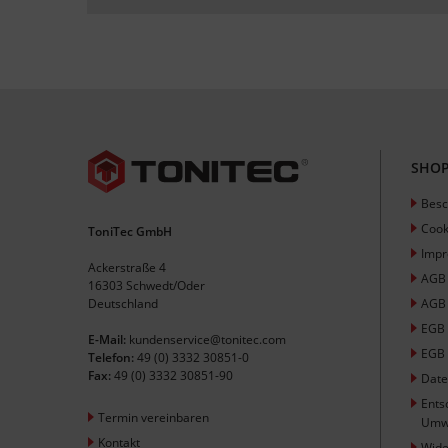
SHOP
Besc
Cook
ToniTec GmbH
Imp
Ackerstraße 4
AGB
16303 Schwedt/Oder
Deutschland
AGB 
EGB
E-Mail:
kundenservice@tonitec.com
EGB 
Telefon:
49 (0) 3332 30851-0
Fax:
49 (0) 3332 30851-90
Date
Ents
Termin vereinbaren
Umw
Kontakt
Wide