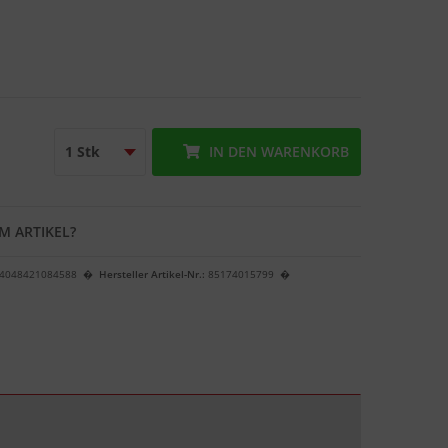
IN DEN
WARENKORB
M ARTIKEL?
4048421084588
Hersteller Artikel-Nr.:
85174015799