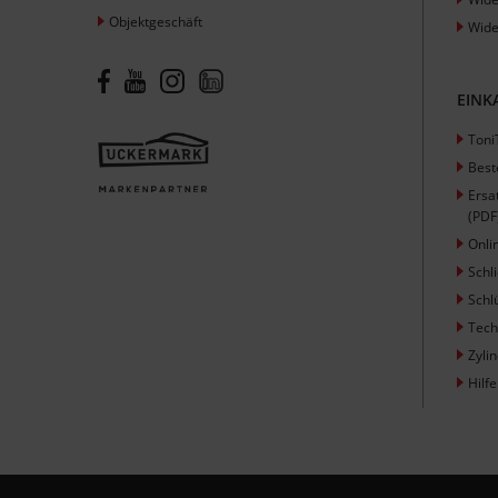
Objektgeschäft
Wide
EINK
Toni
Best
Ersa
(PDF
Onli
Schl
Schl
Tech
Zyli
Hilfe