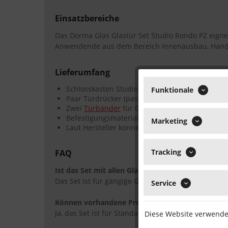
Einsatzbereiche
Das Dorma Glas Glastür Set Studio Rondo PZ eignet
Anwendende aus dem Bereich Innenausbau, Hand
Lieferumfang
Schlosskasten Studio Rondo PZ (für Profilzylind
Funktionale
Paar Türdrücker (passend zum Design)
Zwei
Türbänder
für Glastüren
Befestigungsmaterial (je nach Ausführung)
Marketing
Laut Hersteller können Varianten in der Ausfü
Tracking
FAQ
Ist das Set mit allen Glastüren kompatibel?
Das Set ist für gängige Ganzglastüren mit einer S
Service
Können vorhandene Profilzylinder verwendet w
Ja, das Set ist für Standard-Profilzylinder ausgelegt
Diese Website verwendet