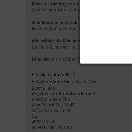
Muss die Montage durch Fachpersonal erfolgen?
Eine fachgerechte Montage wird empfohlen, um die
Sind Ersatzteile einzeln erhältlich?
Einzelne Komponenten sind je nach Anbieter sepa
Wie erfolgt die Reinigung der Oberflächen?
Die Reinigung kann mit einem weichen Tuch und m
Hinweis:
Alle Angaben ohne Gewähr.
Fragen zum Artikel?
Weitere Artikel von Dorma Glas
Dorma Glas
Angaben zur Produktsicherheit
DORMA-Glas GmbH
Max-Planck-Str. 33-45
32107 Bad Salzuflen
DE
4952229240
service@dorma.com