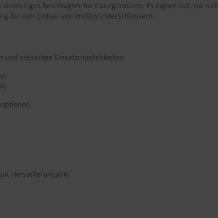
 dreiteiliges Beschlagset für Ganzglastüren. Es eignet sich zur si
ng für den Einbau von Profilzylinderschlössern.
 und vielseitige Einsatzmöglichkeiten.
en
ik)
eßoptionen
aut Herstellerangabe)