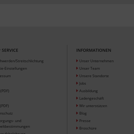
 SERVICE
INFORMATIONEN
hwerden/Streitschlichtung
Unser Unternehmen
ie-Einstellungen
Unser Team
ressum
Unsere Standorte
Jobs
(PDF)
Ausbildung
Ladengeschäft
(PDF)
Wir unterstützen
nschutz
Blog
orgungs- und
Presse
eltbestimmungen
Broschüre
rrufsbelehrung