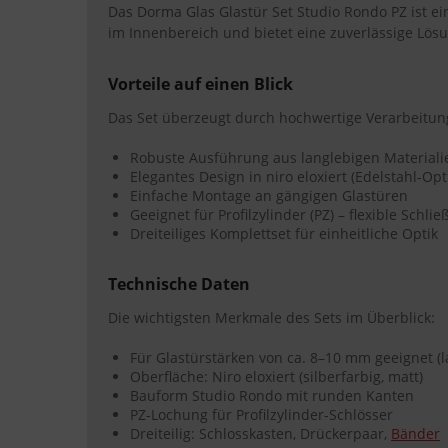
Das Dorma Glas Glastür Set Studio Rondo PZ ist ein
im Innenbereich und bietet eine zuverlässige Lösu
Vorteile auf einen Blick
Das Set überzeugt durch hochwertige Verarbeitung
Robuste Ausführung aus langlebigen Materiali
Elegantes Design in niro eloxiert (Edelstahl-Opt
Einfache Montage an gängigen Glastüren
Geeignet für Profilzylinder (PZ) – flexible Schli
Dreiteiliges Komplettset für einheitliche Optik
Technische Daten
Die wichtigsten Merkmale des Sets im Überblick:
Für Glastürstärken von ca. 8–10 mm geeignet (l
Oberfläche: Niro eloxiert (silberfarbig, matt)
Bauform Studio Rondo mit runden Kanten
PZ-Lochung für Profilzylinder-Schlösser
Dreiteilig: Schlosskasten, Drückerpaar,
Bänder