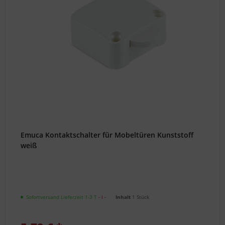
Oder
scannen
Sie
einfach
folgenden
QR-
Code,
um
uns
als
Kontakt
anzulegen.
Emuca Kontaktschalter für Mobeltüren Kunststoff
weiß
Unsere
Experten
bestimmen
den
Sofortversand Lieferzeit 1-3 T
- ℹ -
Inhalt
1 Stück
Hersteller
und/oder
finden