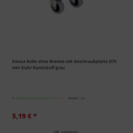
*Neu*
(PDF)
Ersatzteilbestellung
Dreh&Kipp
Fenster
(PDF)
Onlinekataloge
Emuca Rolle ohne Bremse mit Anschraubplatte D75
mm Stah/ Kunststoff grau
Schließanlagen
Konfigurator
Schlüsselnachbestellung
Technische
Sofortversand Lieferzeit 1-3 T
- ℹ -
Inhalt
1 Set
Grundlagen
Zylindernachbestellung
5,19 € *
Hilfe
/
MERKEN