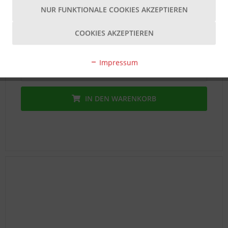
NUR FUNKTIONALE COOKIES AKZEPTIEREN
Sofortversand Lieferzeit 1-3 T
- ℹ -
Inhalt
1 Stück
COOKIES AKZEPTIEREN
0,59 € *
Impressum
MERKEN
IN DEN
WARENKORB