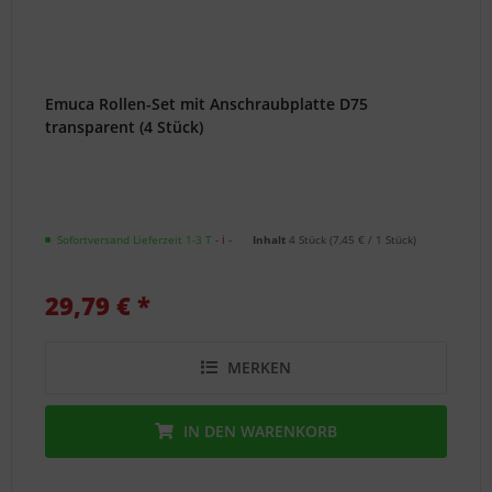
Emuca Rollen-Set mit Anschraubplatte D75
transparent (4 Stück)
Sofortversand Lieferzeit 1-3 T
- ℹ -
Inhalt
4 Stück
(
7,45 €
/ 1 Stück)
29,79 € *
MERKEN
IN DEN
WARENKORB