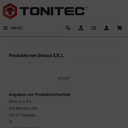
MENÜ
Filter
Ersatzteil
Produkte von Emuca S.R.L.
gesucht?
Gern
sind
wir
Ihnen
bei
Angaben zur Produktsicherheit
der
Emuca S.R.L.
Bestimmung
Via Messico 80
der
35127 Padova
passenden
IT
Ersatzteile