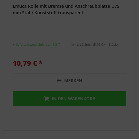
Emuca Rolle mit Bremse und Anschraubplatte D75
mm Stah/ Kunststoff transparent
Sofortversand Lieferzeit 1-3 T
- ℹ -
Inhalt
2 Stück
(
5,40 €
/ 1 Stück)
10,79 € *
MERKEN
IN DEN
WARENKORB